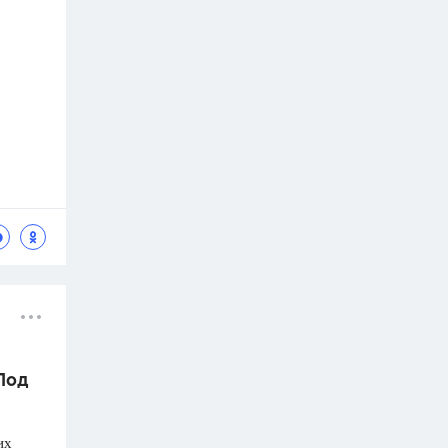
 Под
их