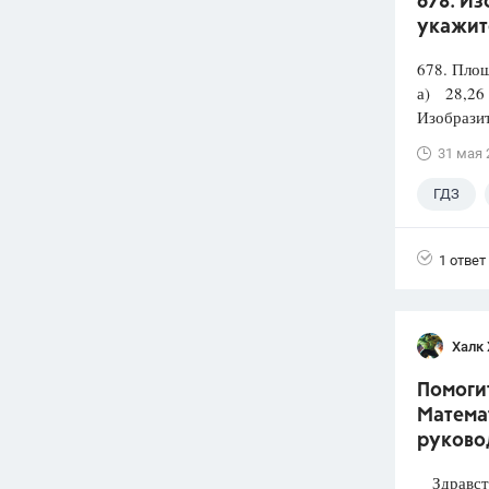
678. Из
укажит
678. Площ
а) 28,26
Изобразит
31 мая 
ГДЗ
1 ответ
Халк 
Помогит
Математ
руково
Здравств