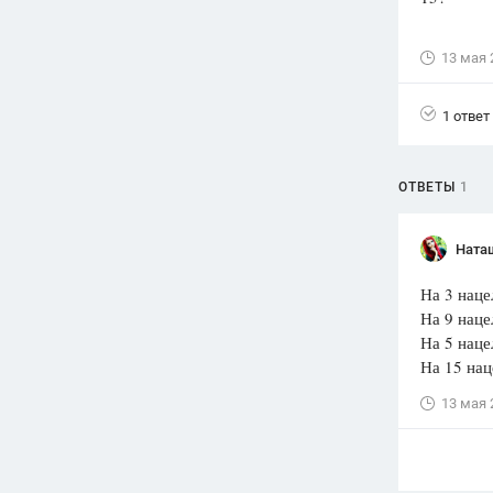
Вузы
13 мая 
1752
ответа
Олимпиады
1 ответ
82
ответа
Spotlight
1551
ответ
ОТВЕТЫ
1
ГИА
280
ответов
Ната
На 3 наце
На 9 наце
На 5 наце
На 15 нац
13 мая 