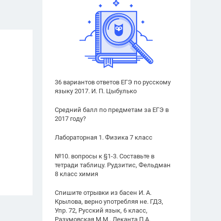
36 вариантов ответов ЕГЭ по русскому
языку 2017. И. П. Цыбулько
Средний балл по предметам за ЕГЭ в
2017 году?
Лабораторная 1. Физика 7 класс
№10. вопросы к §1-3. Составьте в
тетради таблицу. Рудзитис, Фельдман
8 класс химия
Спишите отрывки из басен И. А.
Крылова, верно употребляя не. ГДЗ,
Упр. 72, Русский язык, 6 класс,
Разумовская М.М., Леканта П.А.