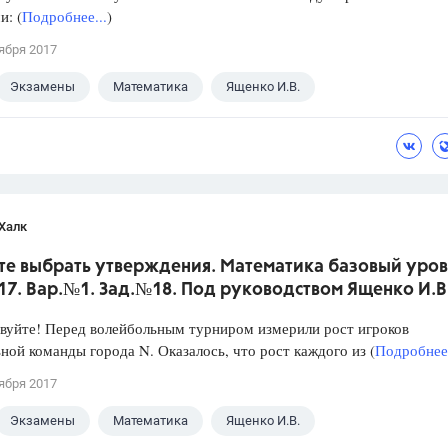
: (
Подробнее...
)
ября 2017
Экзамены
Математика
Ященко И.В.
Халк
те выбрать утверждения. Математика базовый уров
017. Вар.№1. Зад.№18. Под руководством Ященко И.В
уйте! Перед волейбольным турниром измерили рост игроков
ной команды города N. Оказалось, что рост каждого из (
Подробнее.
ября 2017
Экзамены
Математика
Ященко И.В.