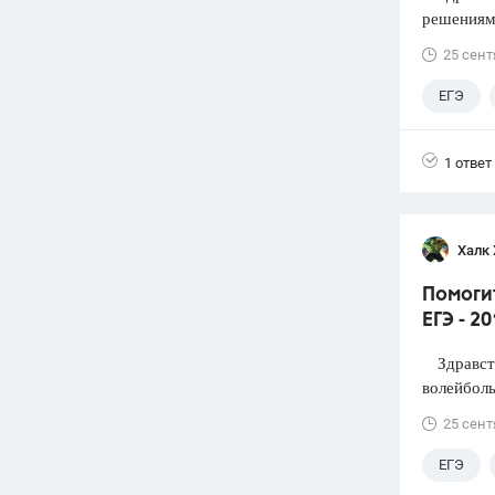
решениями
25 сент
ЕГЭ
1 ответ
Халк 
Помоги
ЕГЭ - 2
Здравств
волейболь
25 сент
ЕГЭ