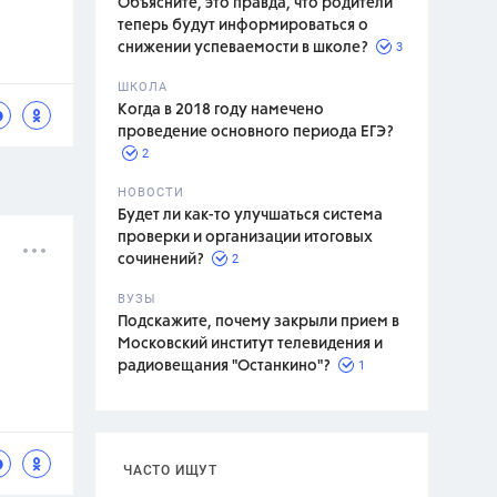
Объясните, это правда, что родители
теперь будут информироваться о
3
снижении успеваемости в школе?
ШКОЛА
спитание
Когда в 2018 году намечено
проведение основного периода ЕГЭ?
2
НОВОСТИ
Будет ли как-то улучшаться система
проверки и организации итоговых
2
сочинений?
ВУЗЫ
Подскажите, почему закрыли прием в
Московский институт телевидения и
1
радиовещания "Останкино"?
ЧАСТО ИЩУТ