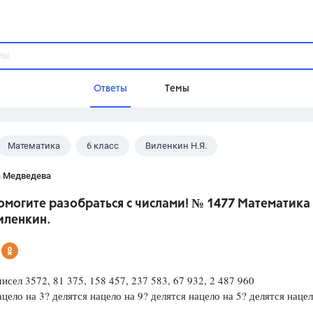
Ответы
Темы
Математика
6 класс
Виленкин Н.Я.
ы
Домашнее задание
Русский язык,
Химия,
Геометрия,
а Медведева
Обществознание,
Физика
омогите разобраться с числами! № 1477 Математика
Школа
иленкин.
9 класс,
8 класс,
11 класс,
10 клас
6 класс,
4 класс,
5 класс,
1 класс,
Учебники
чисел 3572, 81 375, 158 457, 237 583, 67 932, 2 487 960
ацело на 3? делятся нацело на 9? делятся нацело на 5? делятся нацел
Разумовская М.М.,
Габриелян О.С
Рудзитис Г.Е.,
Цыбулько И.П.,
Атан