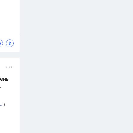
ень
.
..
)