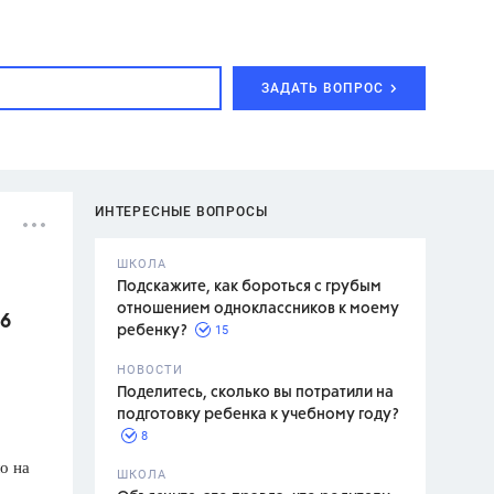
ЗАДАТЬ ВОПРОС
ИНТЕРЕСНЫЕ ВОПРОСЫ
ШКОЛА
Подскажите, как бороться с грубым
отношением одноклассников к моему
 6
15
ребенку?
с,
7 класс,
НОВОСТИ
2 класс
Поделитесь, сколько вы потратили на
подготовку ребенка к учебному году?
8
о на
.,
ШКОЛА
асян Л.С.,