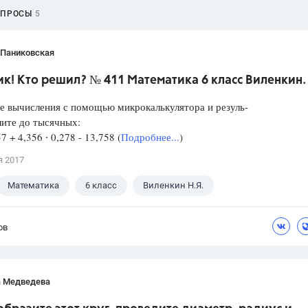
ОПРОСЫ
5
 Паниковская
к! Кто решил? № 411 Математика 6 класс Виленкин.
е вычисления с помощью микрокалькулятора и резуль-
лите до тысячных:
57 + 4,356 ∙ 0,278 - 13,758 (
Подробнее...
)
я 2017
Математика
6 класс
Виленкин Н.Я.
ов
а Медведева