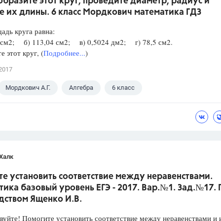
образите этот круг, проведите диаметр, радиус и
е их длины. 6 класс Мордкович математика ГДЗ
адь круга равна:
 см2; б) 113,04 см2; в) 0,5024 дм2; г) 78,5 см2.
е этот круг, (
Подробнее...
)
2017
Мордкович А.Г.
Алгебра
6 класс
Халк
е установить соответствие между неравенствами.
ика базовый уровень ЕГЭ - 2017. Вар.№1. Зад.№17.
дством Ященко И.В.
уйте! Помогите установить соответствие между неравенствами и 