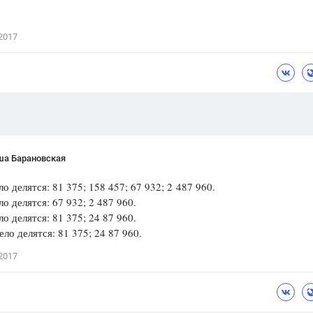
Цветков Л. А.
2017
Психология
Отношения,
Любовь,
Красота,
Во
ПОКАЗАТЬ ВСЕ
ша Барановская
ло делятся: 81 375; 158 457; 67 932; 2 487 960.
ло делятся: 67 932; 2 487 960.
ло делятся: 81 375; 24 87 960.
ело делятся: 81 375; 24 87 960.
2017