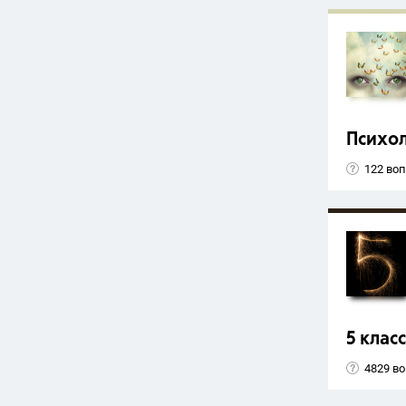
Психо
122 во
5 класс
4829 в