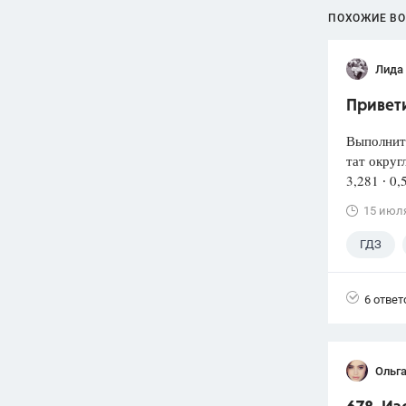
ПОХОЖИЕ В
Лида
Привети
Выполнит
тат округ
3,281 ∙ 0,
15 июл
ГДЗ
6 ответ
Ольг