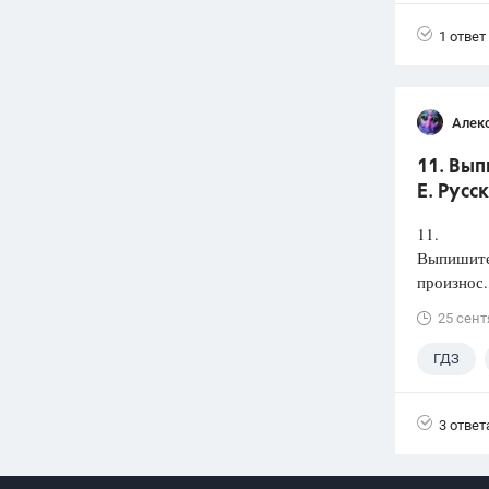
1 ответ
Алек
11. Вып
Е. Русс
11.
Выпишите 
произнос.
25 сент
ГДЗ
3 ответ