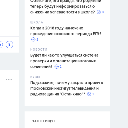
Объясните, это правда, что родители
теперь будут информироваться о
3
снижении успеваемости в школе?
ШКОЛА
спитание
Когда в 2018 году намечено
проведение основного периода ЕГЭ?
2
НОВОСТИ
Будет ли как-то улучшаться система
проверки и организации итоговых
2
сочинений?
ВУЗЫ
Подскажите, почему закрыли прием в
Московский институт телевидения и
1
радиовещания "Останкино"?
ЧАСТО ИЩУТ