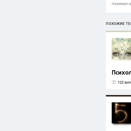
Нажимая кн
ПОХОЖИЕ Т
Психо
122 во