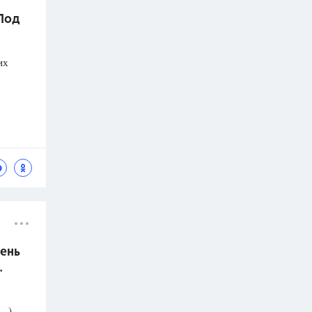
 Под
их
ень
.
..
)