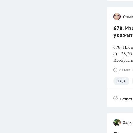
Ольг
678. Из
укажит
678. Площ
а) 28,26
Изобразит
31 мая 
ГДЗ
1 ответ
Халк 