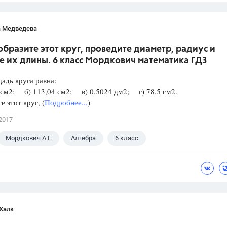
а Медведева
образите этот круг, проведите диаметр, радиус и
е их длины. 6 класс Мордкович математика ГДЗ
адь круга равна:
 см2; б) 113,04 см2; в) 0,5024 дм2; г) 78,5 см2.
е этот круг, (
Подробнее...
)
2017
Мордкович А.Г.
Алгебра
6 класс
Халк