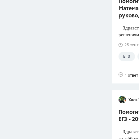
Помогит
Математ
руково
Здравств
решениями
25 сент
ЕГЭ
1 ответ
Халк 
Помоги
ЕГЭ - 2
Здравств
волейболь