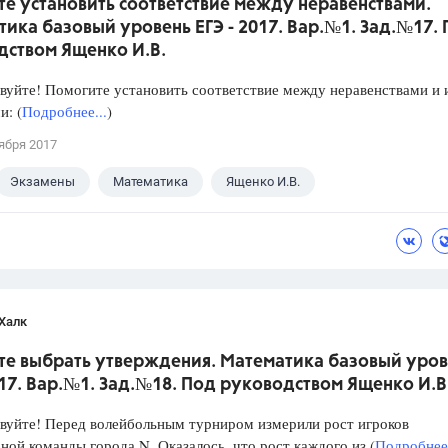
е установить соответствие между неравенствами.
ика базовый уровень ЕГЭ - 2017. Вар.№1. Зад.№17.
дством Ященко И.В.
уйте! Помогите установить соответствие между неравенствами и 
: (
Подробнее...
)
ября 2017
Экзамены
Математика
Ященко И.В.
Халк
те выбрать утверждения. Математика базовый уров
017. Вар.№1. Зад.№18. Под руководством Ященко И.В
уйте! Перед волейбольным турниром измерили рост игроков
ной команды города N. Оказалось, что рост каждого из (
Подробнее.