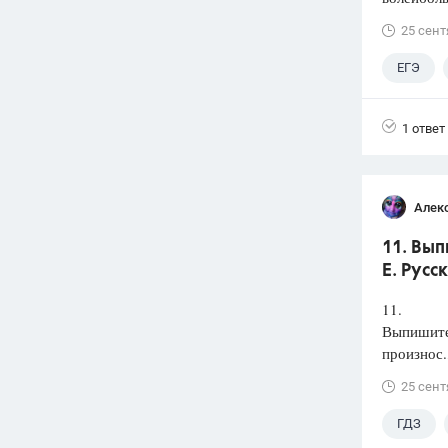
25 сент
ЕГЭ
1 ответ
Алек
11. Вып
Е. Русс
11.
Выпишите 
произнос.
25 сент
ГДЗ