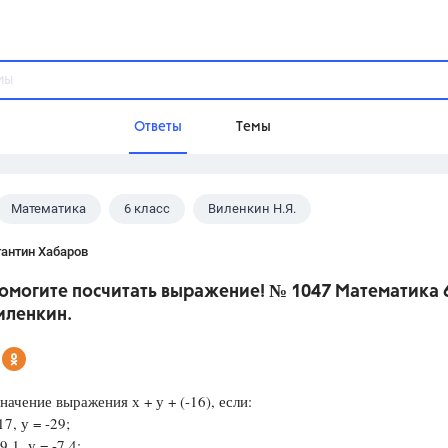
Ответы
Темы
Математика
6 класс
Виленкин Н.Я.
ы
Домашнее задание
Русский язык,
Химия,
Геометрия,
антин Хабаров
Обществознание,
Физика
Помогите посчитать выражение! № 1047 Математика 
Школа
иленкин.
9 класс,
8 класс,
11 класс,
10 клас
6 класс,
4 класс,
5 класс,
1 класс,
Учебники
начение выражения х + у + (-16), если:
7, у = -29;
Разумовская М.М.,
Габриелян О.С
,1, у = -7,4;
Рудзитис Г.Е.,
Цыбулько И.П.,
Атан