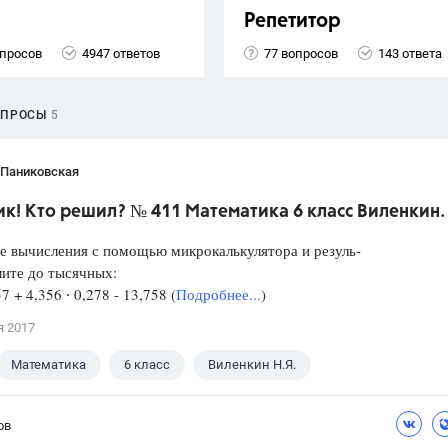
Репетитор
опросов
4947 ответов
77 вопросов
143 ответа
ОПРОСЫ
5
 Паниковская
к! Кто решил? № 411 Математика 6 класс Виленкин.
е вычисления с помощью микрокалькулятора и резуль-
лите до тысячных:
57 + 4,356 ∙ 0,278 - 13,758 (
Подробнее...
)
я 2017
Математика
6 класс
Виленкин Н.Я.
ов