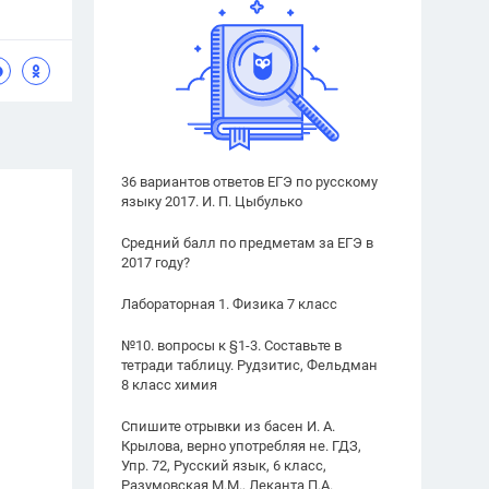
36 вариантов ответов ЕГЭ по русскому
языку 2017. И. П. Цыбулько
Средний балл по предметам за ЕГЭ в
2017 году?
Лабораторная 1. Физика 7 класс
№10. вопросы к §1-3. Составьте в
тетради таблицу. Рудзитис, Фельдман
8 класс химия
Спишите отрывки из басен И. А.
Крылова, верно употребляя не. ГДЗ,
Упр. 72, Русский язык, 6 класс,
Разумовская М.М., Леканта П.А.