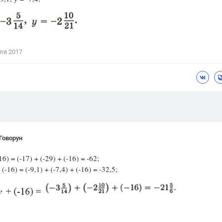
Цветков Л. А.
Психология
Отношения,
Любовь,
Красота,
Во
ля 2017
ПОКАЗАТЬ ВСЕ
Говорун
6) = (-17) + (-29) + (-16) = -62;
(-16) = (-9,1) + (-7,4) + (-16) = -32,5;