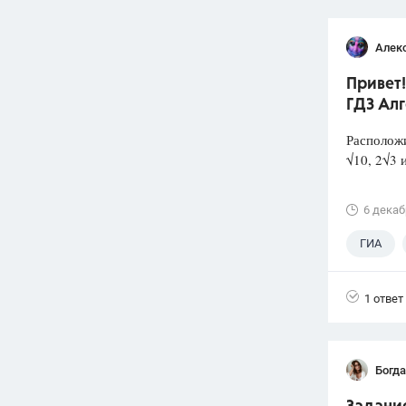
Алек
Привет!
ГДЗ Алг
Расположи
√10, 2√3 и
6 декаб
ГИА
1 ответ
Богд