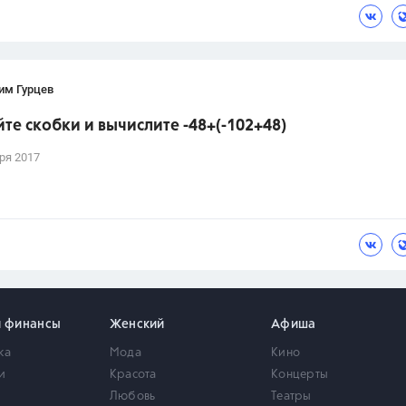
им Гурцев
те скобки и вычислите -48+(-102+48)
ря 2017
и финансы
Женский
Афиша
ка
Мода
Кино
и
Красота
Концерты
Любовь
Театры