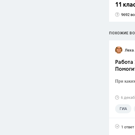
11 кла
9692 в
ПОХОЖИЕ В
Леха
Работа 
Помоги
При каких
6 декаб
ГИА
1 ответ