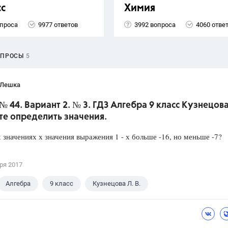
сс
Химия
опроса
9977 ответов
3992 вопроса
4060 отве
ОПРОСЫ
5
 Лешка
№ 44. Вариант 2. № 3. ГДЗ Алгебра 9 класс Кузнецова
те определить значения.
 значениях х значения выражения 1 - х больше -16, но меньше -7?
ря 2017
Алгебра
9 класс
Кузнецова Л. В.