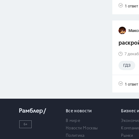
1 ответ
Макс
раскрой
7 декаб
ГДЗ
1 ответ
Все новости
Бизнес 
В мире
Экономи
6+
Новости Москвы
Компани
Политика
Рынки