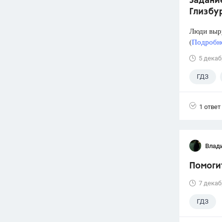
Задание
Глизбур
Люди выру
(
Подробне
5 декаб
ГДЗ
1 ответ
Влад
Помоги
7 декаб
ГДЗ