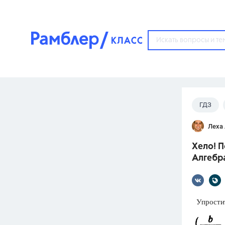
?
ГДЗ
Популярные тем
Леха
ГДЗ
67571
ответ
Хело! П
ЕГЭ
Алгебра
3273
ответа
ОГЭ
3460
ответов
Упростит
ФИПИ
30
ответов