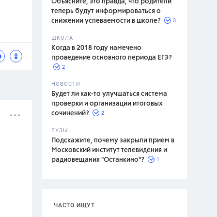
Объясните, это правда, что родители
теперь будут информироваться о
3
снижении успеваемости в школе?
ШКОЛА
спитание
Когда в 2018 году намечено
проведение основного периода ЕГЭ?
2
НОВОСТИ
Будет ли как-то улучшаться система
проверки и организации итоговых
2
сочинений?
ВУЗЫ
Подскажите, почему закрыли прием в
Московский институт телевидения и
1
радиовещания "Останкино"?
ЧАСТО ИЩУТ