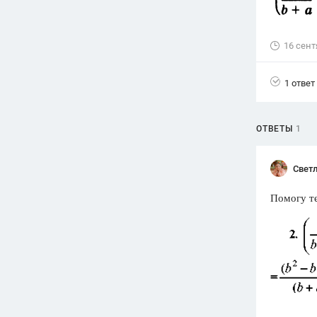
Вузы
1752
ответа
16 сент
Олимпиады
82
ответа
1 ответ
Spotlight
1551
ответ
ОТВЕТЫ
1
ГИА
280
ответов
Светл
Помогу т