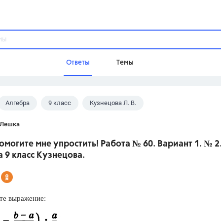
Ответы
Темы
Алгебра
9 класс
Кузнецова Л. В.
ы
Домашнее задание
Русский язык,
Химия,
Геометрия,
 Лешка
Обществознание,
Физика
омогите мне упростить! Работа № 60. Вариант 1. № 2
Школа
 9 класс Кузнецова.
9 класс,
8 класс,
11 класс,
10 клас
6 класс,
4 класс,
5 класс,
1 класс,
Учебники
е выражение:
Разумовская М.М.,
Габриелян О.С
Рудзитис Г.Е.,
Цыбулько И.П.,
Атан