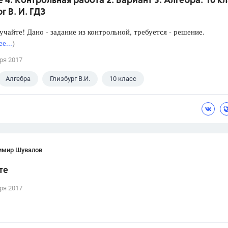
 4. Контрольная работа 2. Вариант 3. Алгебра. 10 кл
г В. И. ГДЗ
чайте! Дано - задание из контрольной, требуется - решение.
е...
)
ря 2017
Алгебра
Глизбург В.И.
10 класс
имир Шувалов
те
ря 2017