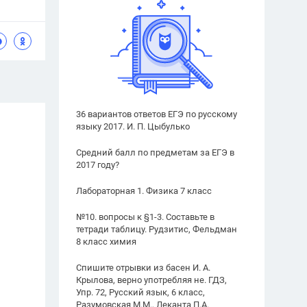
36 вариантов ответов ЕГЭ по русскому
языку 2017. И. П. Цыбулько
Средний балл по предметам за ЕГЭ в
2017 году?
Лабораторная 1. Физика 7 класс
№10. вопросы к §1-3. Составьте в
тетради таблицу. Рудзитис, Фельдман
8 класс химия
Спишите отрывки из басен И. А.
Крылова, верно употребляя не. ГДЗ,
Упр. 72, Русский язык, 6 класс,
Разумовская М.М., Леканта П.А.