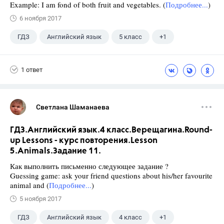
Example: I am fond of both fruit and vegetables. (
Подробнее...
)
6 ноября 2017
ГДЗ
Английский язык
5 класс
+1
Верещагина И.Н.
1 ответ
Светлана Шаманаева
ГДЗ.Английский язык.4 класс.Верещагина.Round-
up Lessons - курс повторения.Lesson
5.Animals.Задание 11.
Как выполнить письменно следующее задание ?
Guessing game: ask your friend questions about his/her favourite
animal and (
Подробнее...
)
5 ноября 2017
ГДЗ
Английский язык
4 класс
+1