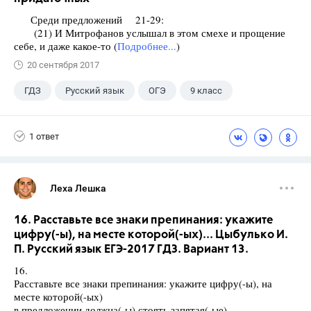
Среди предложений 21-29:
(21) И Митрофанов услышал в этом смехе и прощение
себе, и даже какое-то (
Подробнее...
)
20 сентября 2017
ГДЗ
Русский язык
ОГЭ
9 класс
+1
Васильевых И.П.
1 ответ
Леха Лешка
16. Расставьте все знаки препинания: укажите
цифру(-ы), на месте которой(-ых)... Цыбулько И.
П. Русский язык ЕГЭ-2017 ГДЗ. Вариант 13.
16.
Расставьте все знаки препинания: укажите цифру(-ы), на
месте которой(-ых)
в предложении должна(-ы) стоять запятая(-ые).