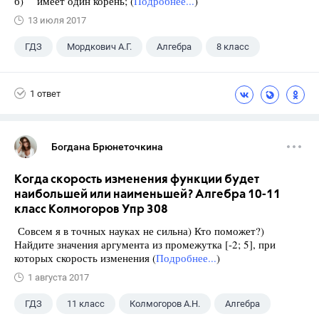
б) имеет один корень; (
Подробнее...
)
13 июля 2017
ГДЗ
Мордкович А.Г.
Алгебра
8 класс
1 ответ
Богдана Брюнеточкина
Когда скорость изменения функции будет
наибольшей или наименьшей? Алгебра 10-11
класс Колмогоров Упр 308
Совсем я в точных науках не сильна) Кто поможет?)
Найдите значения аргумента из промежутка [-2; 5], при
которых скорость изменения (
Подробнее...
)
1 августа 2017
ГДЗ
11 класс
Колмогоров А.Н.
Алгебра