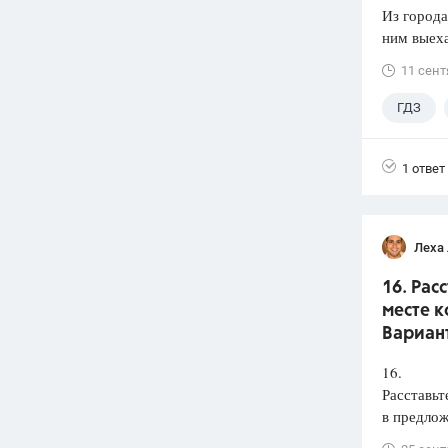
Из города
ним выеха
11 сент
ГДЗ
1 ответ
Леха
16. Рас
месте к
Вариант
16.
Расставьт
в предлож