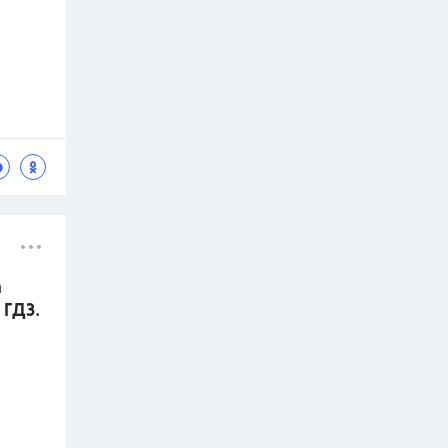
а
 ГДЗ.