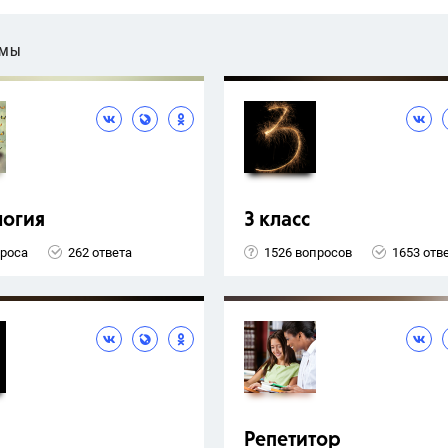
ЕМЫ
логия
3 класс
проса
262 ответа
1526 вопросов
1653 отв
Репетитор