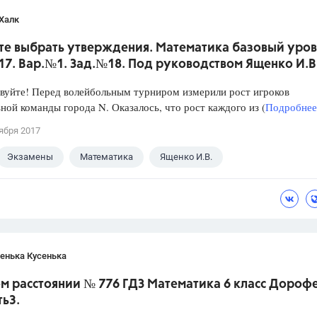
Халк
те выбрать утверждения. Математика базовый уров
017. Вар.№1. Зад.№18. Под руководством Ященко И.В
уйте! Перед волейбольным турниром измерили рост игроков
ной команды города N. Оказалось, что рост каждого из (
Подробнее.
ября 2017
Экзамены
Математика
Ященко И.В.
енька Кусенька
м расстоянии № 776 ГДЗ Математика 6 класс Дороф
ть3.