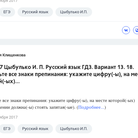
ября 2017
ЕГЭ
Русский язык
Цыбулько И.П.
я Клищенкова
7 Цыбулько И. П. Русский язык ГДЗ. Вариант 13. 18.
ьте все знаки препинания: укажите цифру(-ы), на ме
(-ых)...
е все знаки препинания: укажите цифру(-ы), на месте которой(-ых)
ении должна(-ы) стоять запятая(-ые). (
Подробнее...
)
ября 2017
ЕГЭ
Русский язык
Цыбулько И.П.