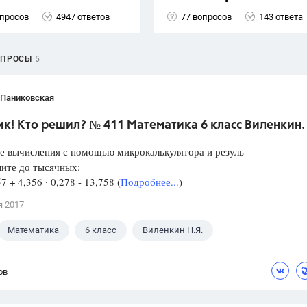
опросов
4947 ответов
77 вопросов
143 ответа
ОПРОСЫ
5
 Паниковская
к! Кто решил? № 411 Математика 6 класс Виленкин.
е вычисления с помощью микрокалькулятора и резуль-
лите до тысячных:
57 + 4,356 ∙ 0,278 - 13,758 (
Подробнее...
)
я 2017
Математика
6 класс
Виленкин Н.Я.
ов