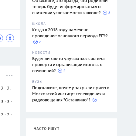
Объясните, это правда, что родители
теперь будут информироваться о
3
снижении успеваемости в школе?
ШКОЛА
спитание
Когда в 2018 году намечено
проведение основного периода ЕГЭ?
2
НОВОСТИ
Будет ли как-то улучшаться система
проверки и организации итоговых
2
сочинений?
ВУЗЫ
3 ∙ 3;
Подскажите, почему закрыли прием в
Московский институт телевидения и
1
3 ∙ 3 ∙
радиовещания "Останкино"?
2 ∙ 2 ∙
ЧАСТО ИЩУТ