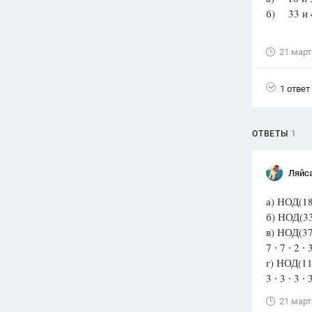
б) 33 и
Вузы
1752
ответа
21 март
Олимпиады
82
ответа
1 ответ
Spotlight
1551
ответ
ОТВЕТЫ
1
ГИА
280
ответов
Ляйс
а) НОД(18,
б) НОД(33,
в) НОД(378
7 ∙ 7 ∙ 2 ∙
г) НОД(1134
3 ∙ 3 ∙ 3 
21 март