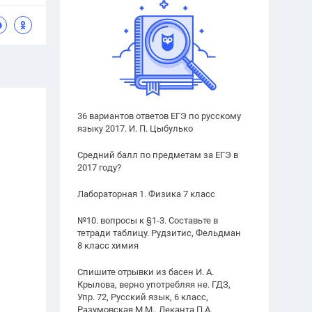
36 вариантов ответов ЕГЭ по русскому
языку 2017. И. П. Цыбулько
Средний балл по предметам за ЕГЭ в
2017 году?
Лабораторная 1. Физика 7 класс
№10. вопросы к §1-3. Составьте в
тетради таблицу. Рудзитис, Фельдман
8 класс химия
Спишите отрывки из басен И. А.
Крылова, верно употребляя не. ГДЗ,
Упр. 72, Русский язык, 6 класс,
Разумовская М.М., Леканта П.А.