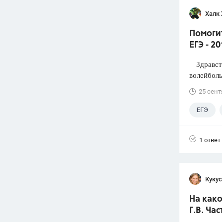
Халк 
Помоги
ЕГЭ - 2
Здравств
волейболь
25 сент
ЕГЭ
1 ответ
Кукус
На како
Г.В. Час