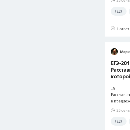
25 сент
ГДЗ
1 ответ
Мари
ЕГЭ-201
Расстав
которой
18.
Расставьт
в предлож
25 сент
ГДЗ