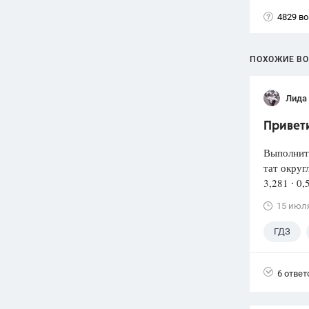
4829 в
ПОХОЖИЕ В
Лида
Привети
Выполнит
тат округ
3,281 ∙ 0,
15 июл
ГДЗ
6 ответ