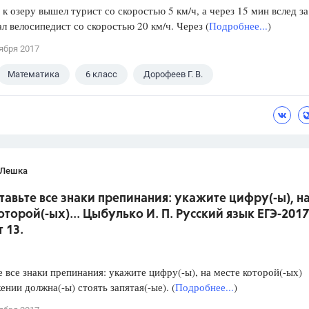
 к озеру вышел турист со скоростью 5 км/ч, а через 15 мин вслед за
л велосипедист со скоростью 20 км/ч. Через (
Подробнее...
)
ября 2017
Математика
6 класс
Дорофеев Г. В.
 Лешка
ставьте все знаки препинания: укажите цифру(-ы), н
оторой(-ых)... Цыбулько И. П. Русский язык ЕГЭ-2017
 13.
е все знаки препинания: укажите цифру(-ы), на месте которой(-ых)
ении должна(-ы) стоять запятая(-ые). (
Подробнее...
)