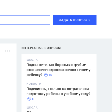
ЗАДАТЬ ВОПРОС
ИНТЕРЕСНЫЕ ВОПРОСЫ
ШКОЛА
Подскажите, как бороться с грубым
отношением одноклассников к моему
15
ребенку?
с,
7 класс,
НОВОСТИ
2 класс
Поделитесь, сколько вы потратили на
подготовку ребенка к учебному году?
8
.,
ШКОЛА
асян Л.С.,