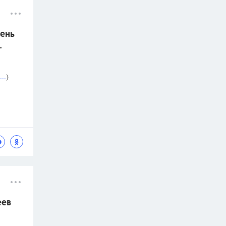
ень
.
..
)
еев