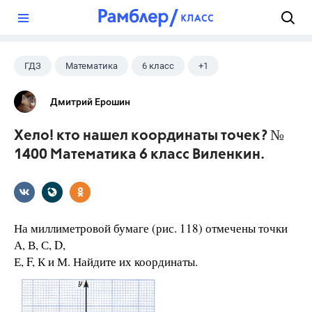
?
ГДЗ
Математика
6 класс
+1
Виленкин Н.Я.
Дмитрий Ерошин
Хело! кто нашел координаты точек? №
1400 Математика 6 класс Виленкин.
На миллиметровой бумаге (рис. 118) отмечены точки
А, В, С, D,
Е, F, К и М. Найдите их координаты.