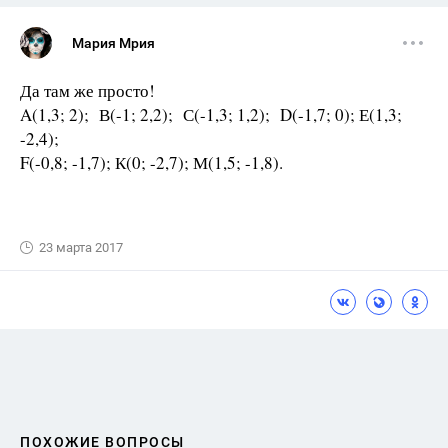
Мария Мрия
Да там же просто!
A(1,3; 2); В(-1; 2,2); С(-1,3; 1,2); D(-1,7; 0); Е(1,3;
-2,4);
F(-0,8; -1,7); К(0; -2,7); М(1,5; -1,8).
23 марта 2017
ПОХОЖИЕ ВОПРОСЫ