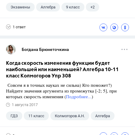
Экзамены
Алгебра
9 класс
+2
Макарычев Ю.Н.
ГДЗ
1 ответ
Богдана Брюнеточкина
Когда скорость изменения функции будет
наибольшей или наименьшей? Алгебра 10-11
класс Колмогоров Упр 308
Совсем я в точных науках не сильна) Кто поможет?)
Найдите значения аргумента из промежутка [-2; 5], при
которых скорость изменения (
Подробнее...
)
1 августа 2017
ГДЗ
11 класс
Колмогоров А.Н.
Алгебра