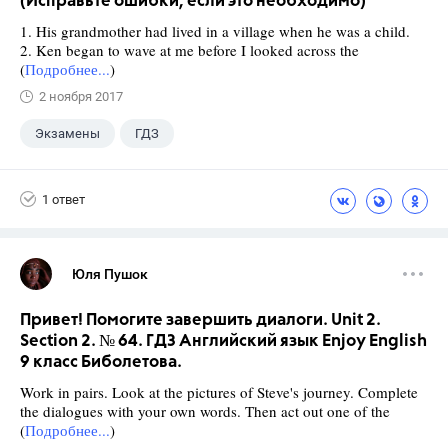
(Исправьте ошибки, если это необходимо)
1. His grandmother had lived in a village when he was a child.
2. Ken began to wave at me before I looked across the
(
Подробнее...
)
2 ноября 2017
Экзамены
ГДЗ
1 ответ
Юля Пушок
Привет! Помогите завершить диалоги. Unit 2.
Section 2. № 64. ГДЗ Английский язык Enjoy English
9 класс Биболетова.
Work in pairs. Look at the pictures of Steve's journey. Complete
the dialogues with your own words. Then act out one of the
(
Подробнее...
)