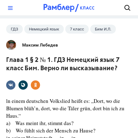
?
ГДЗ
Немецкий язык
7 класс
Бим И.Л.
Максим Лебедев
Глава 1 § 2 № 1. ГДЗ Немецкий язык 7
класс Бим. Верно ли высказывание?
ln einem deutschen Volkslied heißt es: „Dort, wo die
Blumen blüh’n, dort, wo die Täler grün, dort bin ich zu
Haus.“
a) Was meint ihr, stimmt das?
b) Wo fühlt sich der Mensch zu Hause?
in seiner Heimatstadt ..., in ..., in ...