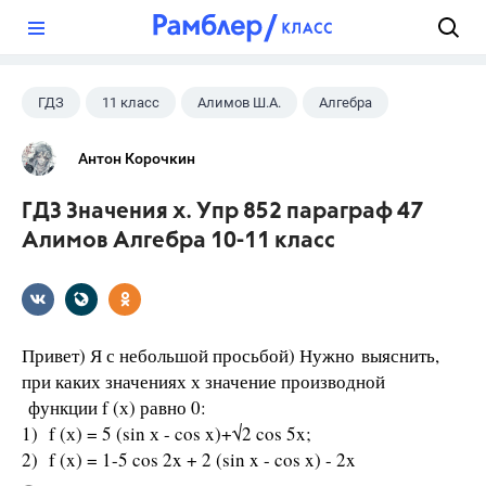
?
ГДЗ
11 класс
Алимов Ш.А.
Алгебра
Антон Корочкин
ГДЗ Значения х. Упр 852 параграф 47
Алимов Алгебра 10-11 класс
Привет) Я с небольшой просьбой) Нужно выяснить,
при каких значениях х значение производной
функции f (х) равно 0:
1) f (х) = 5 (sin х - cos x)+√2 cos 5x;
2) f (x) = 1-5 cos 2x + 2 (sin x - cos x) - 2x