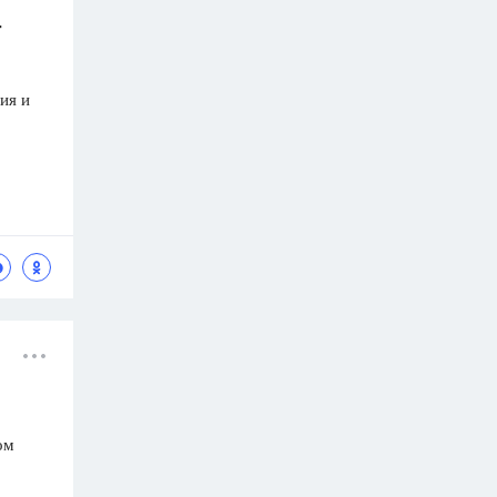
т
ия и
ом