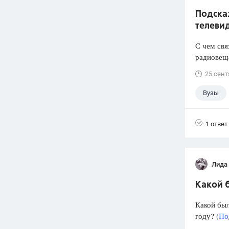
Подска
телеви
С чем свя
радиовеща
25 сент
Вузы
1 ответ
Лида
Какой б
Какой был
году? (
По