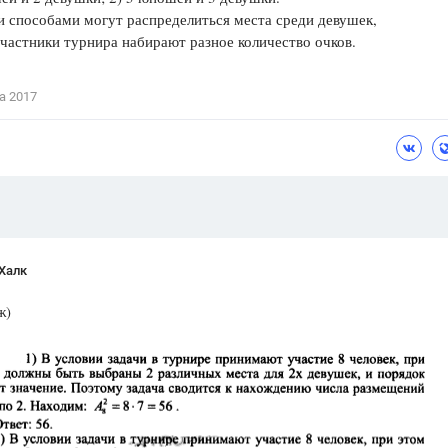
 способами могут распределиться места среди девушек,
Цветков Л. А.
участники турнира набирают разное количество очков.
Психология
Отношения,
Любовь,
Красота,
Во
а 2017
ПОКАЗАТЬ ВСЕ
Халк
ж)