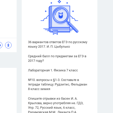
36 вариантов ответов ЕГЭ по русскому
языку 2017. И. П. Цыбулько
Средний балл по предметам за ЕГЭ в
2017 году?
Лабораторная 1. Физика 7 класс
№10. вопросы к §1-3. Составьте в
тетради таблицу. Рудзитис, Фельдман
8 класс химия
Спишите отрывки из басен И. А.
Крылова, верно употребляя не. ГДЗ,
Упр. 72, Русский язык, 6 класс,
Разумовская М.М., Леканта П.А.