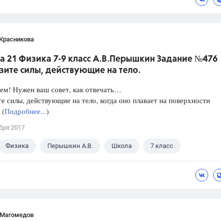
 Красникова
а 21 Физика 7-9 класс А.В.Перышкин Задание №476
зите силы, действующие на тело.
ем! Нужен ваш совет, как отвечать…
е силы, действующие на тело, когда оно плавает на поверхности
 (
Подробнее...
)
бря 2017
Физика
Перышкин А.В.
Школа
7 класс
 Магомедов