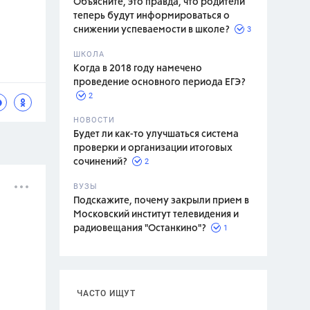
Объясните, это правда, что родители
теперь будут информироваться о
3
снижении успеваемости в школе?
ШКОЛА
спитание
Когда в 2018 году намечено
проведение основного периода ЕГЭ?
2
НОВОСТИ
Будет ли как-то улучшаться система
проверки и организации итоговых
2
сочинений?
ВУЗЫ
Подскажите, почему закрыли прием в
Московский институт телевидения и
1
радиовещания "Останкино"?
ЧАСТО ИЩУТ