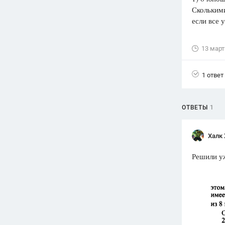
Сколькими
Вузы
если все 
1752
ответа
Олимпиады
13 март
82
ответа
Spotlight
1 ответ
1551
ответ
ГИА
ОТВЕТЫ
1
280
ответов
Халк 
Решили у