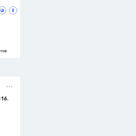
етов
116.