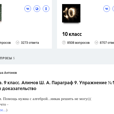
10 класс
опросов
3273 ответа
8508 вопросов
8707 отв
ОПРОСЫ
5
ша Антонов
. 9 класс. Алимов Ш. А. Параграф 9. Упражнение №
и доказательство
. Помощь нужна с алгеброй...никак решить не могу(((
что -
е...
)