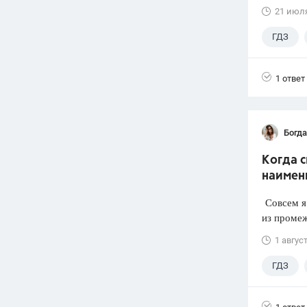
21 июл
ГДЗ
1 ответ
Богд
Когда 
наимен
Совсем я 
из промеж
1 авгус
ГДЗ