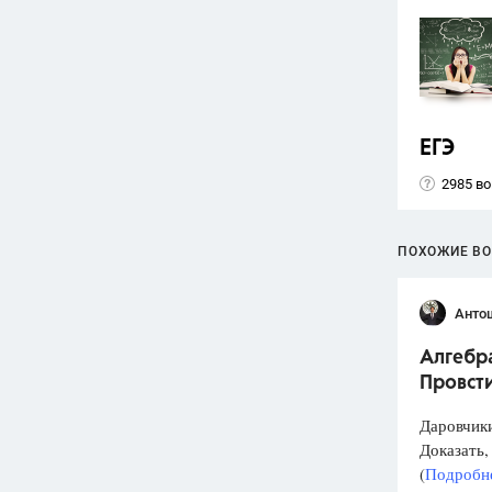
ЕГЭ
2985 в
ПОХОЖИЕ В
Анто
Алгебра
Провст
Даровчики
Доказать, 
(
Подробне