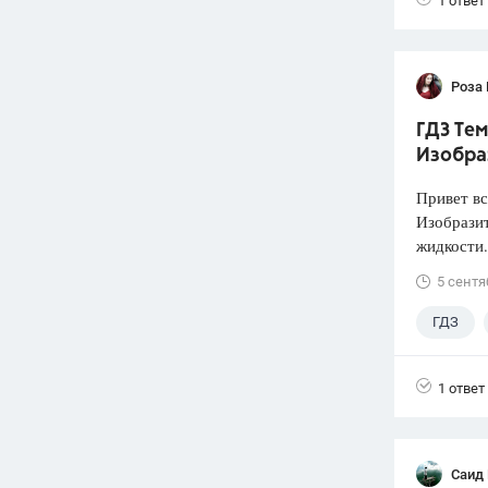
1 ответ
Роза
ГДЗ Тем
Изобра
Привет вс
Изобразит
жидкости.
5 сентя
ГДЗ
1 ответ
Саид