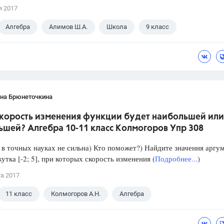
я 2017
Алгебра
Алимов Ш.А.
Школа
9 класс
ана Брюнеточкина
скорость изменения функции будет наибольшей или
ьшей? Алгебра 10-11 класс Колмогоров Упр 308
в точных науках не сильна) Кто поможет?) Найдите значения аргу
утка [-2; 5], при которых скорость изменения (
Подробнее...
)
та 2017
11 класс
Колмогоров А.Н.
Алгебра