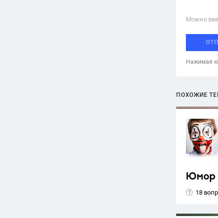
Можно вве
ОТ
Нажимая кн
ПОХОЖИЕ Т
Юмор
18 воп