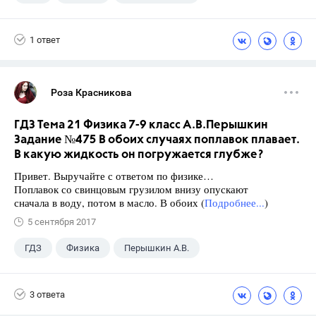
Школа
+1
7 класс
1 ответ
Роза Красникова
ГДЗ Тема 21 Физика 7-9 класс А.В.Перышкин
Задание №475 В обоих случаях поплавок плавает.
В какую жидкость он погружается глубже?
Привет. Выручайте с ответом по физике…
Поплавок со свинцовым грузилом внизу опускают
сначала в воду, потом в масло. В обоих (
Подробнее...
)
5 сентября 2017
ГДЗ
Физика
Перышкин А.В.
Школа
+1
7 класс
3 ответа