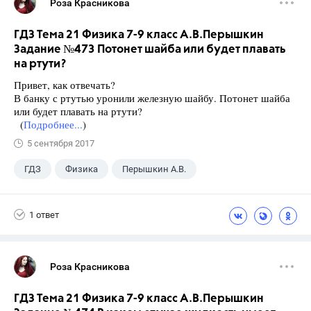
Роза Красникова
ГДЗ Тема 21 Физика 7-9 класс А.В.Перышкин
Задание №473 Потонет шайба или будет плавать
на ртути?
Привет, как отвечать?
В банку с ртутью уронили железную шайбу. По­тонет шайба
или будет плавать на ртути?
(
Подробнее...
)
5 сентября 2017
ГДЗ
Физика
Перышкин А.В.
Школа
+1
7 класс
1 ответ
Роза Красникова
ГДЗ Тема 21 Физика 7-9 класс А.В.Перышкин