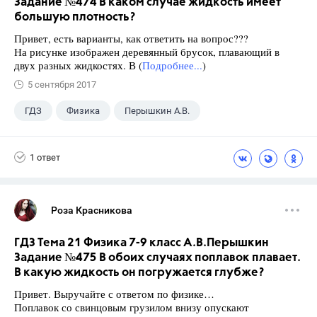
Задание №474 В каком случае жидкость имеет
большую плотность?
Привет, есть варианты, как ответить на вопрос???
На рисунке изображен деревянный брусок, плавающий в
двух разных жидкостях. В (
Подробнее...
)
5 сентября 2017
ГДЗ
Физика
Перышкин А.В.
Школа
+1
7 класс
1 ответ
Роза Красникова
ГДЗ Тема 21 Физика 7-9 класс А.В.Перышкин
Задание №475 В обоих случаях поплавок плавает.
В какую жидкость он погружается глубже?
Привет. Выручайте с ответом по физике…
Поплавок со свинцовым грузилом внизу опускают