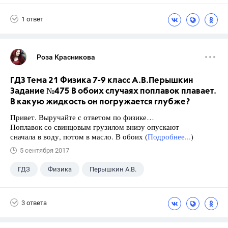
Школа
+1
7 класс
1 ответ
Роза Красникова
ГДЗ Тема 21 Физика 7-9 класс А.В.Перышкин
Задание №475 В обоих случаях поплавок плавает.
В какую жидкость он погружается глубже?
Привет. Выручайте с ответом по физике…
Поплавок со свинцовым грузилом внизу опускают
сначала в воду, потом в масло. В обоих (
Подробнее...
)
5 сентября 2017
ГДЗ
Физика
Перышкин А.В.
Школа
+1
7 класс
3 ответа