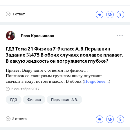
Школа
+1
7 класс
1 ответ
Роза Красникова
ГДЗ Тема 21 Физика 7-9 класс А.В.Перышкин
Задание №475 В обоих случаях поплавок плавает.
В какую жидкость он погружается глубже?
Привет. Выручайте с ответом по физике…
Поплавок со свинцовым грузилом внизу опускают
сначала в воду, потом в масло. В обоих (
Подробнее...
)
5 сентября 2017
ГДЗ
Физика
Перышкин А.В.
Школа
+1
7 класс
3 ответа