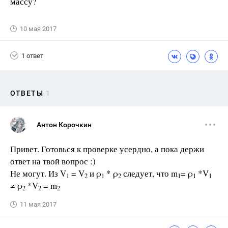
массу?
10 мая 2017
1 ответ
ОТВЕТЫ
1
Антон Корочкин
Привет. Готовься к проверке усердно, а пока держи
ответ на твой вопрос :)
Не могут. Из V
= V
и ρ
* ρ
следует, что m
= ρ
*V
1
2
1
2
1
1
1
≠ ρ
*V
= m
2
2
2
11 мая 2017