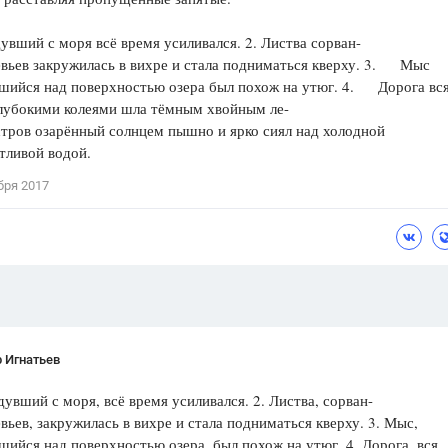
Цветков Л. А.
дувший с моря всё время усиливался. 2. Листва сорван-
евьев закружилась в вихре и стала подниматься кверху. 3. Мыс
Психология
шийся над поверхностью озера был похож на утюг. 4. Дорога вс
Отношения,
Любовь,
Красота,
Во
глубокими колеями шла тёмным хвойным ле-
стров озарённый солнцем пышно и ярко сиял над холодной
ПОКАЗАТЬ ВСЕ
тливой водой.
бря 2017
 Игнатьев
 дувший с моря, всё время усиливался. 2. Листва, сорван-
евьев, закружилась в вихре и стала подниматься кверху. 3. Мыс,
ийся над поверхностью озера, был похож на утюг. 4. Дорога, вся