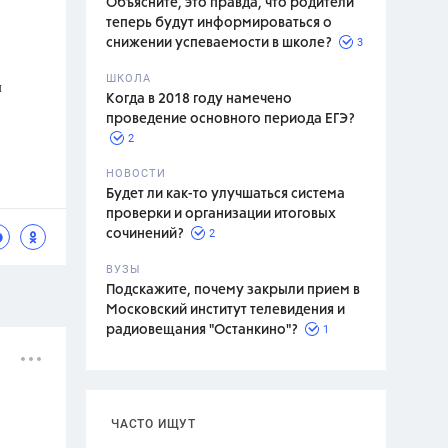
Объясните, это правда, что родители
теперь будут информироваться о
3
снижении успеваемости в школе?
ШКОЛА
я
спитание
Когда в 2018 году намечено
проведение основного периода ЕГЭ?
2
НОВОСТИ
Будет ли как-то улучшаться система
проверки и организации итоговых
2
сочинений?
ВУЗЫ
Подскажите, почему закрыли прием в
Московский институт телевидения и
1
радиовещания "Останкино"?
ЧАСТО ИЩУТ