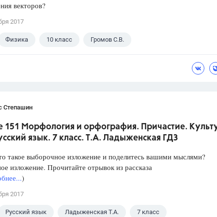
ния векторов?
бря 2017
Физика
10 класс
Громов С.В.
с Степашин
е 151 Морфология и орфография. Причастие. Культ
усский язык. 7 класс. Т.А. Ладыженская ГДЗ
то такое выборочное изложение и поделитесь вашими мыслями?
е изложение. Прочитайте отрывок из рассказа
бнее...
)
бря 2017
Русский язык
Ладыженская Т.А.
7 класс