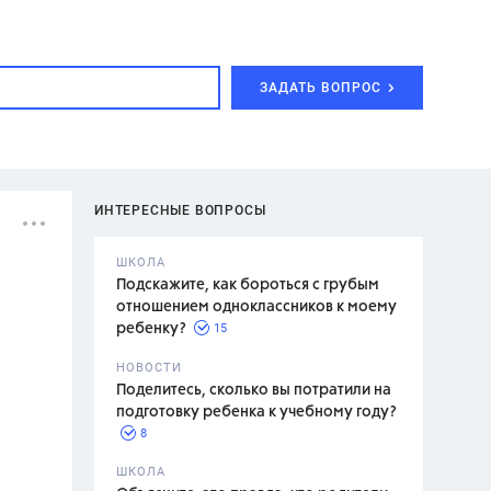
ЗАДАТЬ ВОПРОС
ИНТЕРЕСНЫЕ ВОПРОСЫ
ШКОЛА
Подскажите, как бороться с грубым
отношением одноклассников к моему
15
ребенку?
с,
7 класс,
НОВОСТИ
2 класс
Поделитесь, сколько вы потратили на
подготовку ребенка к учебному году?
8
.,
ШКОЛА
асян Л.С.,