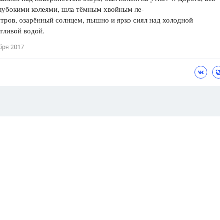
лубокими колеями, шла тёмным хвойным ле-
стров, озарённый солнцем, пышно и ярко сиял над холодной
тливой водой.
бря 2017