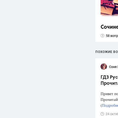
Сочин
58 воп
ПОХОЖИЕ В
Соня 
ГДЗ Рус
Прочита
Привет по
Прочитайт
(
Подробне
24 октя