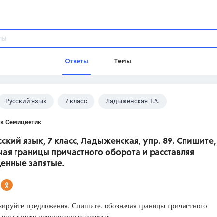
Ответы
Темы
Русский язык
7 класс
Ладыженская Т.А.
ы
Домашнее задание
Русский язык,
Химия,
Геометрия,
ик Семицветик
Обществознание,
Физика
сский язык, 7 класс, Ладыженская, упр. 89. Спишите,
Школа
ая границы причастного оборота и расставляя
9 класс,
8 класс,
11 класс,
10 клас
енные запятые.
6 класс,
4 класс,
5 класс,
1 класс,
Учебники
зируйте предложения. Спишите, обозначая границы причастного
Разумовская М.М.,
Габриелян О.С
 расставляя пропущенные запятые.
Рудзитис Г.Е.,
Цыбулько И.П.,
Атан