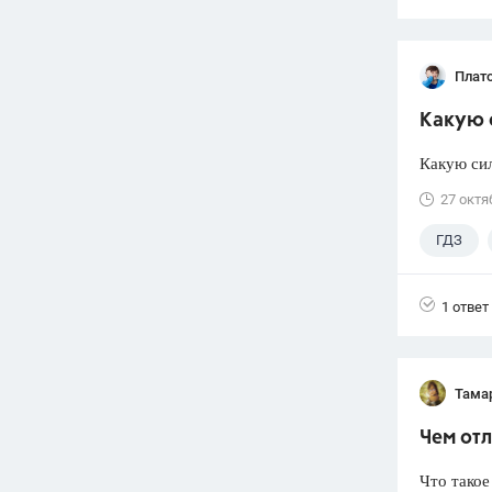
Плат
Какую с
Какую си
27 октя
ГДЗ
1 ответ
Тама
Чем отл
Что такое