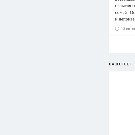
изрытая г
сом. 5. О
и неприве
13 октя
ВАШ ОТВЕТ