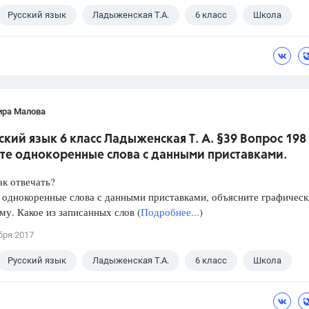
Русский язык
Ладыженская Т.А.
6 класс
Школа
ира Малова
ский язык 6 класс Ладыженская Т. А. §39 Вопрос 198
те однокоренные слова с данными приставками.
ак отвечать?
 однокоренные слова с данными приставками, объясните графическ
у. Какое из записанных слов (
Подробнее...
)
бря 2017
Русский язык
Ладыженская Т.А.
6 класс
Школа