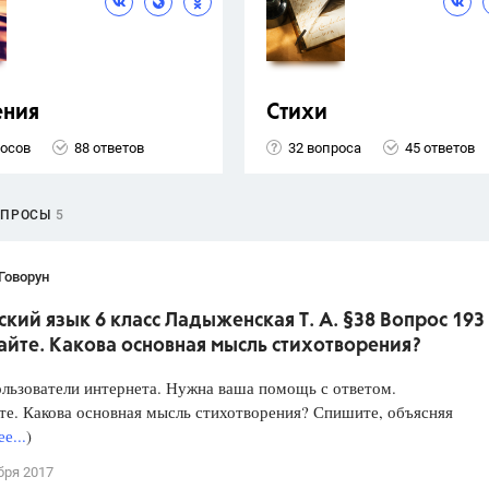
ения
Стихи
росов
88 ответов
32 вопроса
45 ответов
ОПРОСЫ
5
Говорун
ский язык 6 класс Ладыженская Т. А. §38 Вопрос 193
йте. Какова основная мысль стихотворения?
льзователи интернета. Нужна ваша помощь с ответом.
е. Какова основная мысль стихотворения? Спишите, объясняя
е...
)
бря 2017