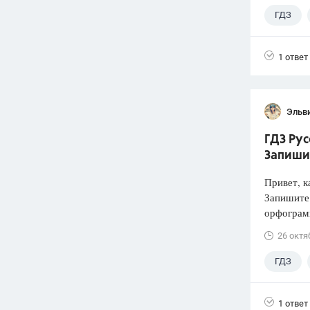
ГДЗ
1 ответ
Эльв
ГДЗ Рус
Запиши
Привет, к
Запишите
орфограмм
26 октя
ГДЗ
1 ответ