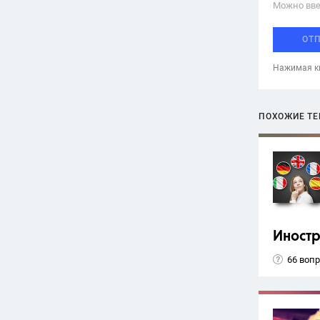
Можно вве
ОТ
Нажимая кн
ПОХОЖИЕ Т
Иност
66 воп