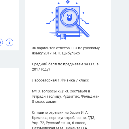
36 вариантов ответов ЕГЭ по русскому
языку 2017. И. П. Цыбулько
Средний балл по предметам за ЕГЭ в
2017 году?
Лабораторная 1. Физика 7 класс
№10. вопросы к §1-3. Составьте в
тетради таблицу. Рудзитис, Фельдман
8 класс химия
Спишите отрывки из басен И. А.
Крылова, верно употребляя не. ГДЗ,
Упр. 72, Русский язык, 6 класс,
Разумовская М.М., Леканта П.А.