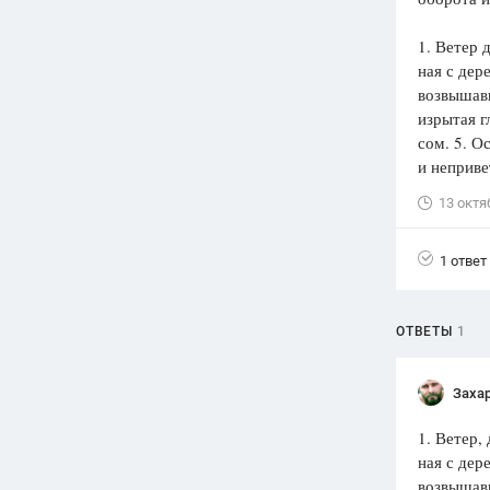
Вузы
1. Ветер 
1752
ответа
ная с дер
возвышав
Олимпиады
изрытая 
82
ответа
сом. 5. О
Spotlight
и неприве
1551
ответ
13 октя
ГИА
280
ответов
1 ответ
ОТВЕТЫ
1
Захар
1. Ветер,
ная с дер
возвышавш