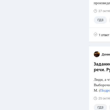
произведе
27 октя
ГДЗ
1 ответ
Дени
Задани
речи. Р
Люди, а ч
Выборочно
М. (
Подро
25 октя
ГДЗ