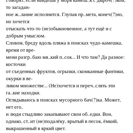
то загадан-
ное ж..лание исполнится. Глупая пр..мета, конеч(?)но,
но хочется
отыскать что-то (не)обыкновенное, а тут ещё и с
добрым умыслом.
Словом, бреду вдоль пляжа в поисках чудо-камешка,
время от вре-
мени разгр..баю мя..кий п..сок... И что там? Да разное:
косточки
от съеденных фруктов, огрызки, скомканные фантики,
окурки в ве-
ликом множестве... (Не)хочется и переч..слять эти
га..кие находки.
Оглядываюсь в поисках мусорного бач(?)ка. Может,
нет его,
и люди стыдливо закапывают свои об..едки. Вон,
однако, ст..ит (не)подалёку, врытый в песок, ёмкий,
выкрашенный в яркий цвет.