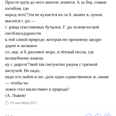
Просто идти до него многие ленятся. А за бер..говым
изгибом, где
народ поч(?)ти не купается из-за б..льших в..лунов,
высится г..ра —
г..рища пластиковых бутылок. Г..ра человеческой
(не)благодарности
к той самой природе, которая по-прежнему щедро
дарит и ласковое
со..нце, и б..рюзовое море, и тёплый песок, где
волшебному камеш-
ку с дыроч(?)кой так (не)уютно рядом с грязной
шелухой. Но надо,
надо его найти и заг..дать одно-единственное ж..лание
— чтобы че-
ловек стал милостивее к природе!
(А. Лыков)
29 сентября 2017