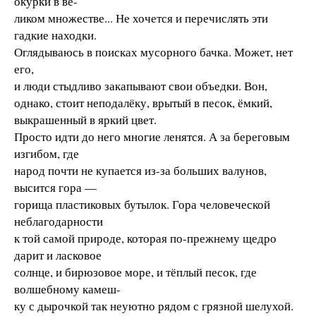
окурки в ве-
ликом множестве... Не хочется и перечислять эти
гадкие находки.
Оглядываюсь в поисках мусорного бачка. Может, нет
его,
и люди стыдливо закапывают свои объедки. Вон,
однако, стоит неподалёку, врытый в песок, ёмкий,
выкрашенный в яркий цвет.
Просто идти до него многие ленятся. А за береговым
изгибом, где
народ почти не купается из-за больших валунов,
высится гора —
горища пластиковых бутылок. Гора человеческой
неблагодарности
к той самой природе, которая по-прежнему щедро
дарит и ласковое
солнце, и бирюзовое море, и тёплый песок, где
волшебному камеш-
ку с дырочкой так неуютно рядом с грязной шелухой.