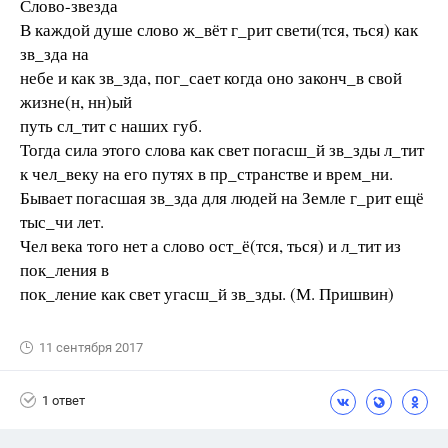
Слово-звезда
В каждой душе слово ж_вёт г_рит свети(тся, ться) как
зв_зда на
небе и как зв_зда, пог_сает когда оно законч_в свой
жизне(н, нн)ый
путь сл_тит с наших губ.
Тогда сила этого слова как свет погасш_й зв_зды л_тит
к чел_веку на его путях в пр_странстве и врем_ни.
Бывает погасшая зв_зда для людей на Земле г_рит ещё
тыс_чи лет.
Чел века того нет а слово ост_ё(тся, ться) и л_тит из
пок_ления в
пок_ление как свет угасш_й зв_зды. (М. Пришвин)
11 сентября 2017
1 ответ