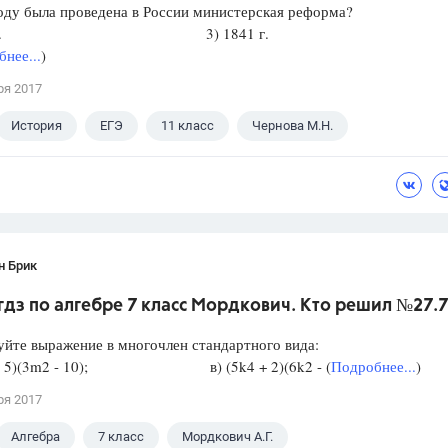
оду была проведена в России министерская реформа?
802 г. 3) 1841 г.
нее...
)
ря 2017
История
ЕГЭ
11 класс
Чернова М.Н.
н Брик
дз по алгебре 7 класс Мордкович. Кто решил №27.7
йте выражение в многочлен стандартного вида:
 + 5)(3m2 - 10); в) (5k4 + 2)(6k2 - (
Подробнее...
)
ря 2017
Алгебра
7 класс
Мордкович А.Г.