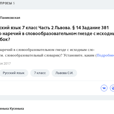
ОПРОСЫ
5
 Паниковская
ский язык 7 класс Часть 2 Львова. § 14 Задание 381
о наречий в словообразовательном гнезде с исходн
 бок?
аречий в словообразовательном гнезде с исходным сло-
см. словообразовательный словарик)? Установите, каким (
Подробнее
ря 2017
Русский язык
7 класс
Львова С.И.
енька Кусенька