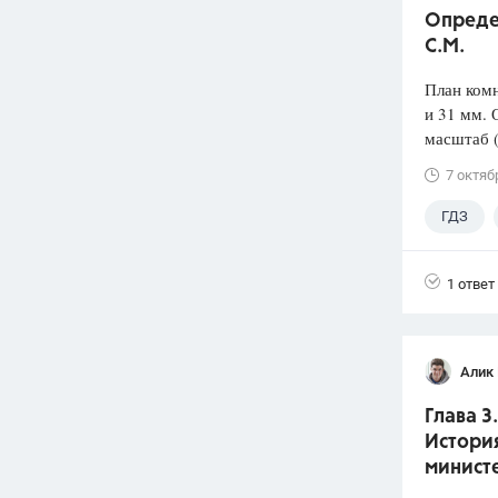
Опреде
С.М.
План ком
и 31 мм. 
масштаб 
7 октяб
ГДЗ
1 ответ
Алик 
Глава 3
История
минист