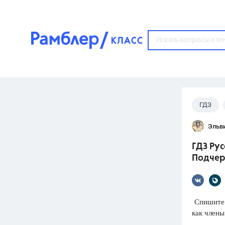
?
ГДЗ
Популярные тем
Эльв
ГДЗ
67571
ответ
ГДЗ Рус
ЕГЭ
Подчер
3273
ответа
ОГЭ
3460
ответов
Спишите,
как члены
ФИПИ
30
ответов