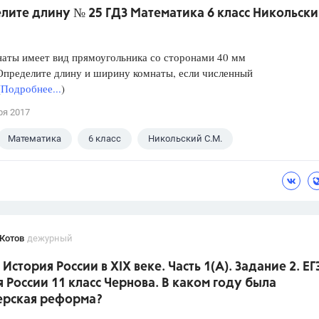
лите длину № 25 ГДЗ Математика 6 класс Никольск
наты имеет вид прямоугольника со сторонами 40 мм
Определите длину и ширину комнаты, если численный
(
Подробнее...
)
ря 2017
Математика
6 класс
Никольский С.М.
Котов
дежурный
. История России в XIX веке. Часть 1(A). Задание 2. ЕГ
 России 11 класс Чернова. В каком году была
ерская реформа?