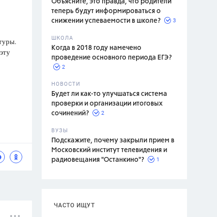
Объясните, это правда, что родители
теперь будут информироваться о
3
снижении успеваемости в школе?
ШКОЛА
туры.
спитание
Когда в 2018 году намечено
эту
проведение основного периода ЕГЭ?
2
НОВОСТИ
Будет ли как-то улучшаться система
проверки и организации итоговых
2
сочинений?
ВУЗЫ
Подскажите, почему закрыли прием в
Московский институт телевидения и
1
радиовещания "Останкино"?
ЧАСТО ИЩУТ