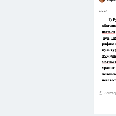
Лови.
7 октяб