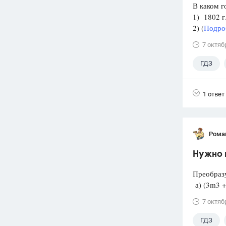
В каком г
1) 1
2) (
Подроб
7 октяб
ГДЗ
1 ответ
Рома
Нужно г
Преобразу
а) (3m3
7 октяб
ГДЗ