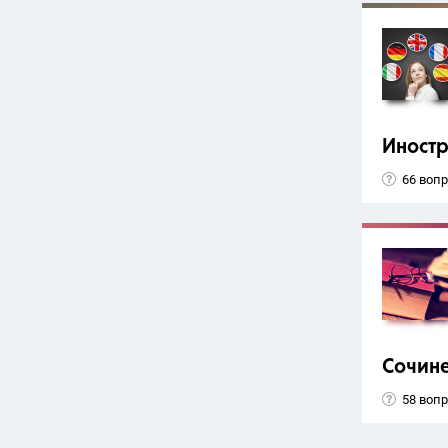
Иност
66 воп
Сочин
58 воп