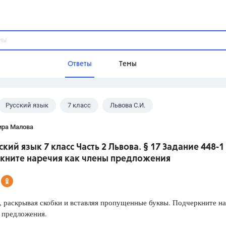
Ответы
Темы
Русский язык
7 класс
Львова С.И.
ы
Домашнее задание
Русский язык,
Химия,
Геометрия,
ира Малова
Обществознание,
Физика
ский язык 7 класс Часть 2 Львова. § 17 Задание 448-1
Школа
кните наречия как члены предложения
9 класс,
8 класс,
11 класс,
10 клас
6 класс,
4 класс,
5 класс,
1 класс,
Учебники
 раскрывая скобки и вставляя пропущенные буквы. Подчеркните н
 предложения.
Разумовская М.М.,
Габриелян О.С
Рудзитис Г.Е.,
Цыбулько И.П.,
Атан