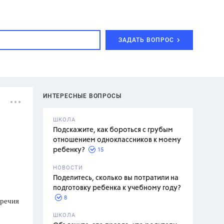
ЗАДАТЬ ВОПРОС
ИНТЕРЕСНЫЕ ВОПРОСЫ
ШКОЛА
Подскажите, как бороться с грубым
отношением одноклассников к моему
15
ребенку?
с,
7 класс,
НОВОСТИ
2 класс
Поделитесь, сколько вы потратили на
подготовку ребенка к учебному году?
8
аречия
.,
ШКОЛА
асян Л.С.,