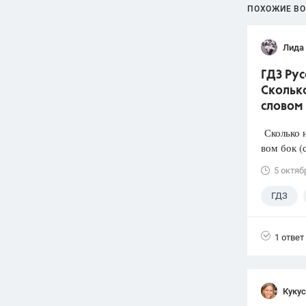
ПОХОЖИЕ В
Лида
ГДЗ Рус
Скольк
словом
Сколько н
вом бок (
5 октяб
ГДЗ
1 ответ
Кукус