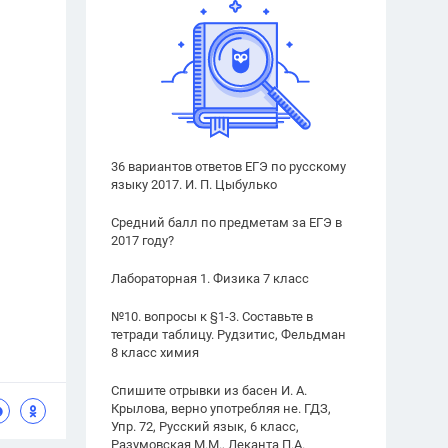
36 вариантов ответов ЕГЭ по русскому
языку 2017. И. П. Цыбулько
Средний балл по предметам за ЕГЭ в
2017 году?
Лабораторная 1. Физика 7 класс
№10. вопросы к §1-3. Составьте в
тетради таблицу. Рудзитис, Фельдман
8 класс химия
Спишите отрывки из басен И. А.
Крылова, верно употребляя не. ГДЗ,
Упр. 72, Русский язык, 6 класс,
Разумовская М.М., Леканта П.А.