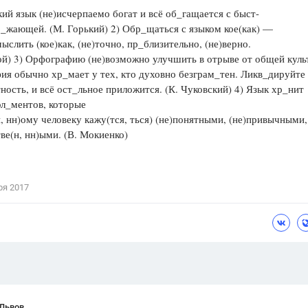
й язык (не)исчерпаемо богат и всё об_гащается с быст-
Цветков Л. А.
_жающей. (М. Горький) 2) Обр_щаться с языком кое(как) —
мыслить (кое)как, (не)точно, пр_близительно, (не)верно.
Психология
ой) 3) Орфографию (не)возможно улучшить в отрыве от общей куль
Отношения,
Любовь,
Красота,
Во
я обычно хр_мает у тех, кто духовно безграм_тен. Ликв_дируйте 
ность, и всё ост_льное приложится. (К. Чуковский) 4) Язык хр_нит
ПОКАЗАТЬ ВСЕ
эл_ментов, которые
, нн)ому человеку кажу(тся, ться) (не)понятными, (не)привычными,
тве(н, нн)ыми. (В. Мокиенко)
ря 2017
 Львов