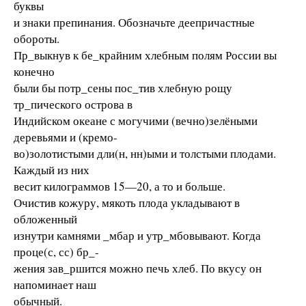
буквы
и знаки препинания. Обозначьте деепричастные
обороты.
Пр_выкнув к бе_крайним хлебным полям России вы
конечно
были бы потр_сены пос_тив хлебную рощу
тр_пического острова в
Индийском океане с могучими (вечно)зелёными
деревьями и (кремо-
во)золотистыми дли(н, нн)ыми и толстыми плодами.
Каждый из них
весит килограммов 15—20, а то и больше.
Очистив кожуру, мякоть плода укладывают в
обложенный
изнутри камнями _мбар и утр_мбовывают. Когда
проце(с, сс) бр_-
жения зав_ршится можно печь хлеб. По вкусу он
напоминает наш
обычный.