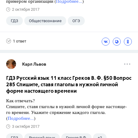
примером организации (
Подробнее...
)
2 октября 2017
ГДЗ
Обществознание
ОГЭ
9 класс
+2
Котова О.А.
1 ответ
Лискова Т.Е.
Карл Львов
ГДЗ Русский язык 11 класс Греков В. Ф. §50 Вопрос
285 Спишите, ставя глаголы в нужной личной
форме настоящего времени
Как отвечать?
Спишите, ставя глаголы в нужной личной форме настояще-
го времени. Укажите спряжение каждого глагола.
(
Подробнее...
)
3 октября 2017
ГДЗ
Русский язык
Греков В.Ф.
+2