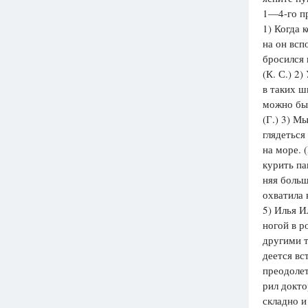
1—4-го п
Вузы
1) Когда 
1752
ответа
на он всп
бросился 
Олимпиады
(К. С.) 2
82
ответа
в таких ш
Spotlight
можно бы 
1551
ответ
(Г.) 3) М
глядеться
ГИА
на море. 
280
ответов
курить па
няя боль
охватила 
5) Илья И
ногой в р
другими т
деется вс
преодолет
рил докто
складно и