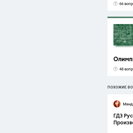
66 воп
Олимп
48 воп
ПОХОЖИЕ В
Манд
ГДЗ Рус
Произв