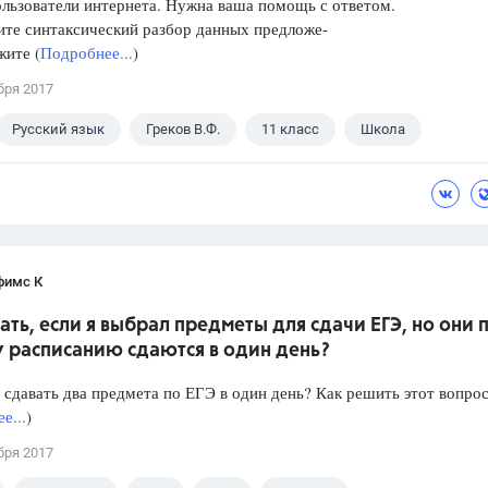
льзователи интернета. Нужна ваша помощь с ответом.
ите синтаксический разбор данных предложе-
жите (
Подробнее...
)
бря 2017
Русский язык
Греков В.Ф.
11 класс
Школа
фимс К
ать, если я выбрал предметы для сдачи ЕГЭ, но они 
 расписанию сдаются в один день?
сдавать два предмета по ЕГЭ в один день? Как решить этот вопр
е...
)
бря 2017