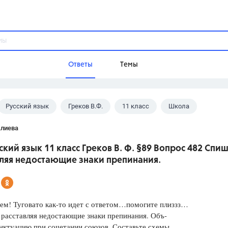
Ответы
Темы
Русский язык
Греков В.Ф.
11 класс
Школа
ы
Домашнее задание
Русский язык,
Химия,
Геометрия,
Алиева
Обществознание,
Физика
ский язык 11 класс Греков В. Ф. §89 Вопрос 482 Спиш
Школа
вляя недостающие знаки препинания.
9 класс,
8 класс,
11 класс,
10 клас
6 класс,
4 класс,
5 класс,
1 класс,
Учебники
ем! Туговато как-то идет с ответом…помогите плиззз…
расставляя недостающие знаки препинания. Объ-
Разумовская М.М.,
Габриелян О.С
нктуацию при сочетании союзов. Составьте схемы
Рудзитис Г.Е.,
Цыбулько И.П.,
Атан