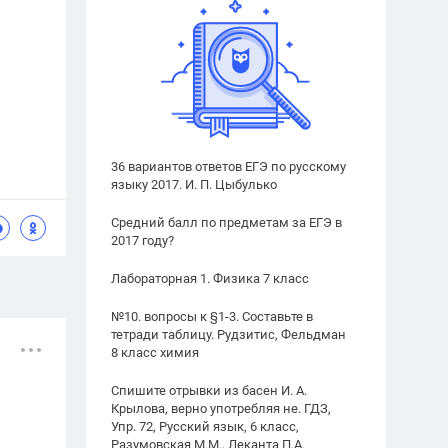
36 вариантов ответов ЕГЭ по русскому
языку 2017. И. П. Цыбулько
Средний балл по предметам за ЕГЭ в
2017 году?
Лабораторная 1. Физика 7 класс
№10. вопросы к §1-3. Составьте в
тетради таблицу. Рудзитис, Фельдман
8 класс химия
Спишите отрывки из басен И. А.
Крылова, верно употребляя не. ГДЗ,
Упр. 72, Русский язык, 6 класс,
Разумовская М.М., Леканта П.А.