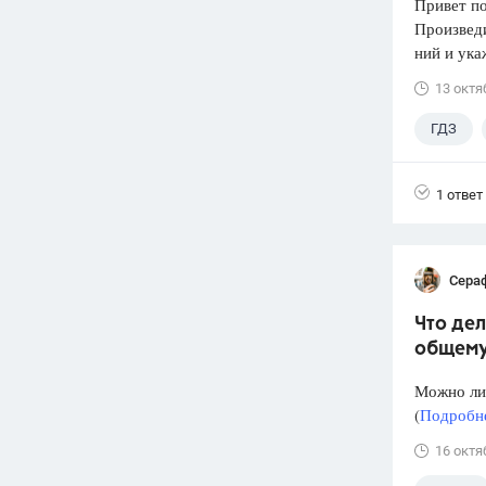
Привет по
Произвед
ний и ука
13 октя
ГДЗ
1 ответ
Сера
Что дел
общему
Можно ли 
(
Подробне
16 октя