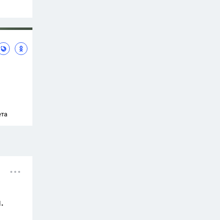
ета
.