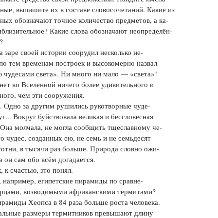
ные, выпишите их в составе словосочетаний. Какие из
Цветков Л. А.
ных обозначают точное количество предметов, а ка-
близительное? Какие слова обозначают неопределён-
Психология
?
Отношения,
Любовь,
Красота,
Во
а заре своей истории соорудил несколько не-
по тем временам построек и высокомерно назвал
ПОКАЗАТЬ ВСЕ
 чудесами света». Ни много ни мало — «света»!
нет во Вселенной ничего более удивительного и
ного, чем эти сооружения.
. Одно за другим рушились рукотворные чуде-
руг... Вокруг буйствовала великая и бессловесная
Она молчала, не могла сообщить тщеславному че-
то чудес, созданных ею, не семь и не семьдесят
 сотни, в тысячи раз больше. Природа словно ожи-
да он сам обо всём догадается.
, к счастью, это понял.
, например, египетские пирамиды по сравне-
орцами, возводимыми африканскими термитами?
рамиды Хеопса в 84 раза больше роста человека.
кальные размеры термитников превышают длину