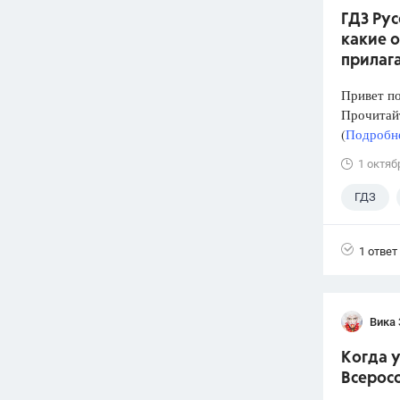
ГДЗ Рус
какие 
прилаг
Привет п
Прочитай
(
Подробне
1 октяб
ГДЗ
1 ответ
Вика
Когда у
Всерос