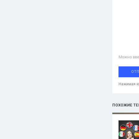
Можно вве
ОТ
Нажимая кн
ПОХОЖИЕ Т