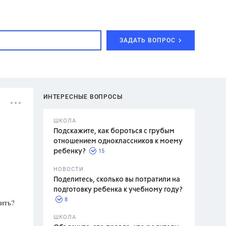
ЗАДАТЬ ВОПРОС
ИНТЕРЕСНЫЕ ВОПРОСЫ
ШКОЛА
Подскажите, как бороться с грубым
отношением одноклассников к моему
15
ребенку?
с,
7 класс,
НОВОСТИ
2 класс
Поделитесь, сколько вы потратили на
подготовку ребенка к учебному году?
8
нить?
.,
ШКОЛА
асян Л.С.,