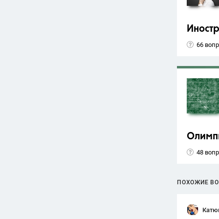
Иност
66 воп
Олимп
48 воп
ПОХОЖИЕ В
Катю