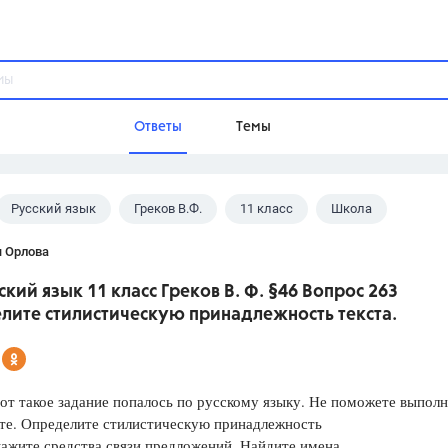
Ответы
Темы
Русский язык
Греков В.Ф.
11 класс
Школа
ы
Домашнее задание
Русский язык,
Химия,
Геометрия,
я Орлова
Обществознание,
Физика
ский язык 11 класс Греков В. Ф. §46 Вопрос 263
Школа
лите стилистическую принадлежность текста.
9 класс,
8 класс,
11 класс,
10 клас
6 класс,
4 класс,
5 класс,
1 класс,
Учебники
от такое задание попалось по русскому языку. Не поможете выпол
те. Определите стилистическую принадлежность
Разумовская М.М.,
Габриелян О.С
кажите средства связи предложений. Найдите имена
Рудзитис Г.Е.,
Цыбулько И.П.,
Атан