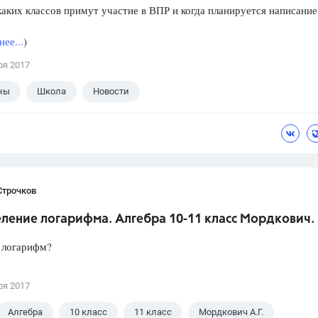
аких классов примут участие в ВПР и когда планируется написание
ее...
)
ря 2017
ны
Школа
Новости
Строчков
ление логарифма. Алгебра 10-11 класс Мордкович.
 логарифм?
ря 2017
Алгебра
10 класс
11 класс
Мордкович А.Г.