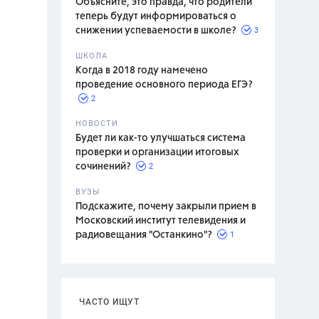
Объясните, это правда, что родители
теперь будут информироваться о
3
снижении успеваемости в школе?
ШКОЛА
спитание
Когда в 2018 году намечено
проведение основного периода ЕГЭ?
2
НОВОСТИ
Будет ли как-то улучшаться система
проверки и организации итоговых
2
сочинений?
ВУЗЫ
Подскажите, почему закрыли прием в
Московский институт телевидения и
1
радиовещания "Останкино"?
ЧАСТО ИЩУТ