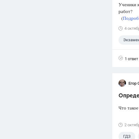
Ученики к
работ?
(
Подробн
4 октяб
Экзаме
1 ответ
Егор 
Опреде
Что такое
2 октяб
ГДЗ