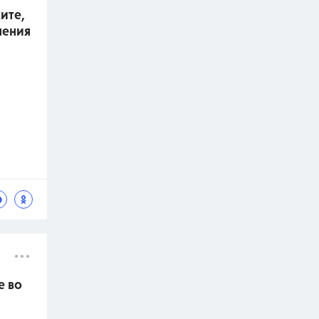
ите,
нения
е во