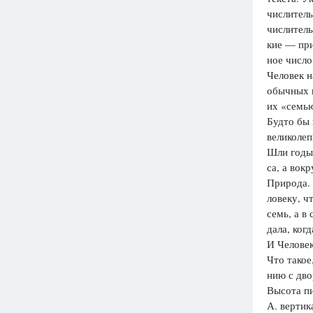
числитель
Вузы
числитель
1752
ответа
кие — при
ное число
Олимпиады
Человек н
82
ответа
обычных 
Spotlight
их «семью
1551
ответ
Будто бы 
великолеп
ГИА
Шли годы
280
ответов
са, а вок
Природа. 
ловеку, ч
семь, а в
дала, ког
И Человек
Что такое
нию с дв
Высота пи
А. верти