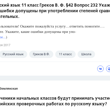
ский язык 11 класс Греков В. Ф. §42 Вопрос 232 Укаж
ошибки допущены при употреблении степеней срав
ательных.
ользователи! Окажите пожалуйста услугу…ответить помогите….
те. Укажите, какие ошибки допущены при упо-
е...
)
ря 2017
Русский язык
Греков В.Ф.
11 класс
Школа
 Землянская
ченики начальных классов будут принимать участи
сийских проверочных работах по русскому языку?