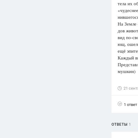
тела их о
«чудеснее
нившегося
На Земле 
дов живот
вид по-св
ющ, ошело
ещё эпите
Каждый в
Представл
мушкин)
21 сент
1 ответ
ОТВЕТЫ
1