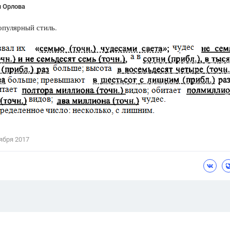
я Орлова
опулярный стиль.
ября 2017