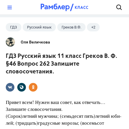
?
ГДЗ
Русский язык
Греков В.Ф.
+2
11 класс
Школа
Оля Величкова
ГДЗ Русский язык 11 класс Греков В. Ф.
§46 Вопрос 262 Запишите
словосочетания.
Привет всем! Нужен ваш совет, как отвечать…
Запишите словосочетания.
(Сорок)летний мужчина; (семьдесят пять)летний юби-
лей; (тридцать)градусные морозы; (восемьсот