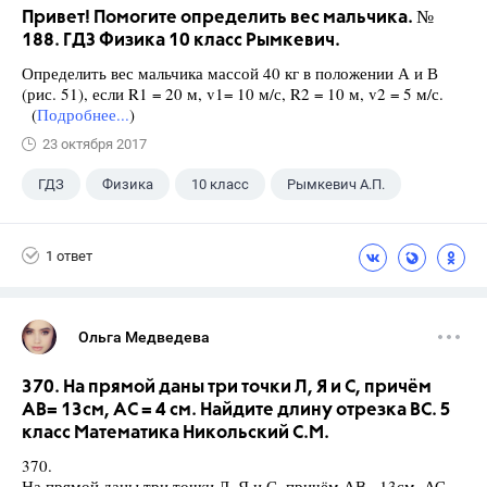
Привет! Помогите определить вес мальчика. №
188. ГДЗ Физика 10 класс Рымкевич.
Определить вес мальчика массой 40 кг в положении А и В
(рис. 51), если R1 = 20 м, v1= 10 м/с, R2 = 10 м, v2 = 5 м/с.
(
Подробнее...
)
23 октября 2017
ГДЗ
Физика
10 класс
Рымкевич А.П.
1 ответ
Ольга Медведева
370. На прямой даны три точки Л, Я и С, причём
АВ= 13см, АС = 4 см. Найдите длину отрезка ВС. 5
класс Математика Никольский С.М.
370.
На прямой даны три точки Л, Я и С, причём АВ= 13см, АС =