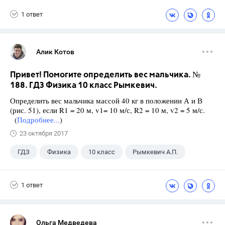
Чесноков А.С.
1 ответ
Алик Котов
Привет! Помогите определить вес мальчика. №
188. ГДЗ Физика 10 класс Рымкевич.
Определить вес мальчика массой 40 кг в положении А и В
(рис. 51), если R1 = 20 м, v1= 10 м/с, R2 = 10 м, v2 = 5 м/с.
(
Подробнее...
)
23 октября 2017
ГДЗ
Физика
10 класс
Рымкевич А.П.
1 ответ
Ольга Медведева