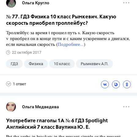
Ольга Кругло
№ 77. ГДЗ Физика 10 класс Рымкевич. Какую
скорость приобрел троллейбус?
Троллейбус за время t прошел путь s. Какую скорость
v приобрел он в конце пути и с каким ускорением а двигался,
если начальная скорость (
Подробнее...
)
22 октября 2017
ГДЗ
Физика
10 класс
Рымкевич А.П.
1 ответ
Ольга Медведева
Употребите глаголы 1A № 6 ГДЗ Spotlight
Английский 7 класс Ваулина Ю. Е.
Put the verbs in brackets in the present simple or the present