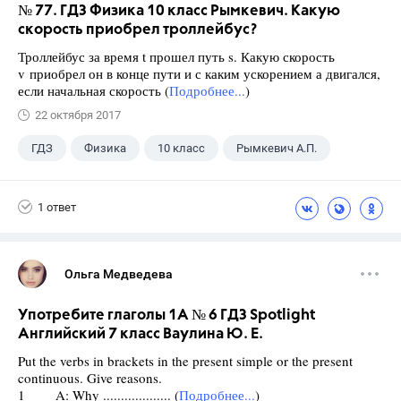
№ 77. ГДЗ Физика 10 класс Рымкевич. Какую
скорость приобрел троллейбус?
Троллейбус за время t прошел путь s. Какую скорость
v приобрел он в конце пути и с каким ускорением а двигался,
если начальная скорость (
Подробнее...
)
22 октября 2017
ГДЗ
Физика
10 класс
Рымкевич А.П.
1 ответ
Ольга Медведева
Употребите глаголы 1A № 6 ГДЗ Spotlight
Английский 7 класс Ваулина Ю. Е.
Put the verbs in brackets in the present simple or the present
continuous. Give reasons.
1 A: Why ................... (
Подробнее...
)