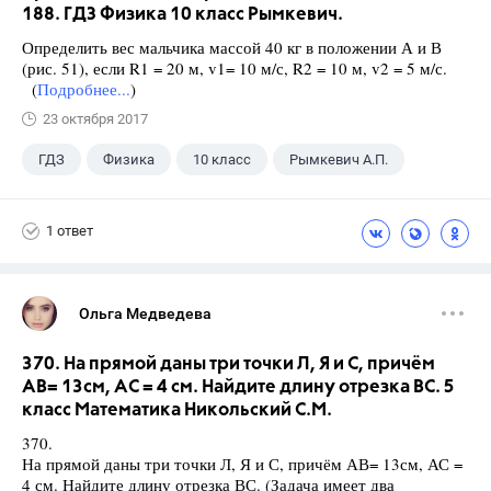
188. ГДЗ Физика 10 класс Рымкевич.
Определить вес мальчика массой 40 кг в положении А и В
(рис. 51), если R1 = 20 м, v1= 10 м/с, R2 = 10 м, v2 = 5 м/с.
(
Подробнее...
)
23 октября 2017
ГДЗ
Физика
10 класс
Рымкевич А.П.
1 ответ
Ольга Медведева
370. На прямой даны три точки Л, Я и С, причём
АВ= 13см, АС = 4 см. Найдите длину отрезка ВС. 5
класс Математика Никольский С.М.
370.
На прямой даны три точки Л, Я и С, причём АВ= 13см, АС =
4 см. Найдите длину отрезка ВС. (Задача имеет два