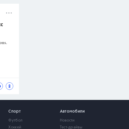
сс
sons.
Спорт
Автомобили
Футбол
Новости
Хоккей
Тест-драйвы