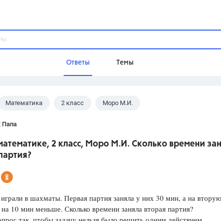
Ответы
Темы
Математика
2 класс
Моро М.И.
ы
Домашнее задание
Русский язык,
Химия,
Геометрия,
 Папа
Обществознание,
Физика
математике, 2 класс, Моро М.И. Сколько времени за
Школа
партия?
9 класс,
8 класс,
11 класс,
10 клас
6 класс,
4 класс,
5 класс,
1 класс,
Учебники
играли в шахматы. Первая партия заняла у них 30 мин, а на втору
 на 10 мин меньше. Сколько времени заняла вторая партия?
Разумовская М.М.,
Габриелян О.С
прос так, чтобы задачу нельзя было решить одним действием.
Рудзитис Г.Е.,
Цыбулько И.П.,
Атан