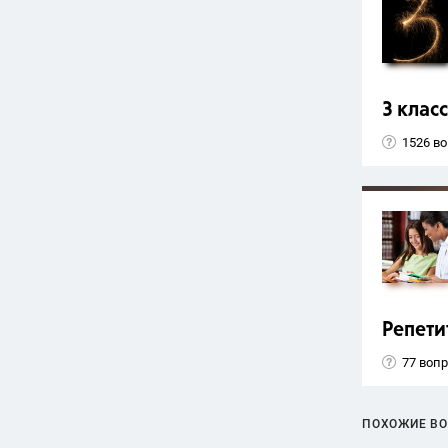
3 класс
1526 в
Репети
77 воп
ПОХОЖИЕ В