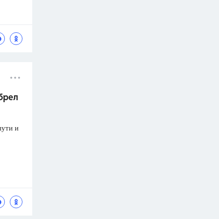
брел
пути и