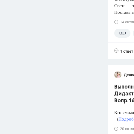
Света — т
Поставь в
14 октя
ГДЗ
1 ответ
Дени
Выполни
Дидакти
Вопр.1
Кто смож
(
Подробн
20 октя