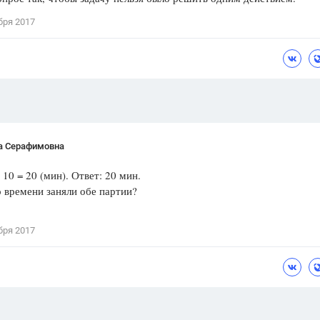
Цветков Л. А.
бря 2017
Психология
Отношения,
Любовь,
Красота,
Во
ПОКАЗАТЬ ВСЕ
а Серафимовна
0 = 20 (мин). Ответ: 20 мин.
о времени заняли обе партии?
бря 2017