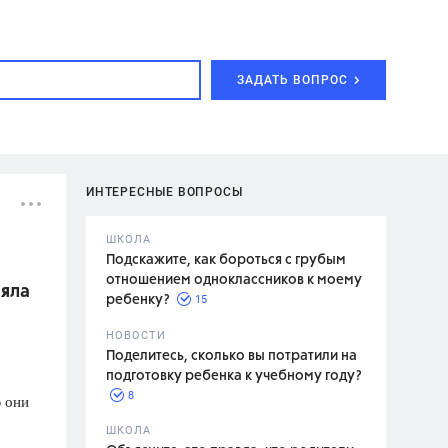
ЗАДАТЬ ВОПРОС
ИНТЕРЕСНЫЕ ВОПРОСЫ
ШКОЛА
Подскажите, как бороться с грубым
отношением одноклассников к моему
няла
15
ребенку?
с,
7 класс,
НОВОСТИ
2 класс
Поделитесь, сколько вы потратили на
подготовку ребенка к учебному году?
8
ю они
.,
ШКОЛА
асян Л.С.,