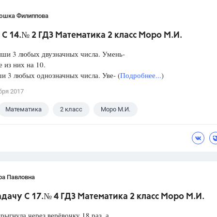
юшка Филиппова
С 14.№ 2 ГДЗ Математика 2 класс Моро М.И.
и 3 любых двузначных числа. Умень-
 из них на 10.
 3 любых однозначных числа. Уве- (
Подробнее...
)
бря 2017
Математика
2 класс
Моро М.И.
ра Павловна
дачу С 17.№ 4 ГДЗ Математика 2 класс Моро М.И.
рыгнула через верёвочку 18 раз, а