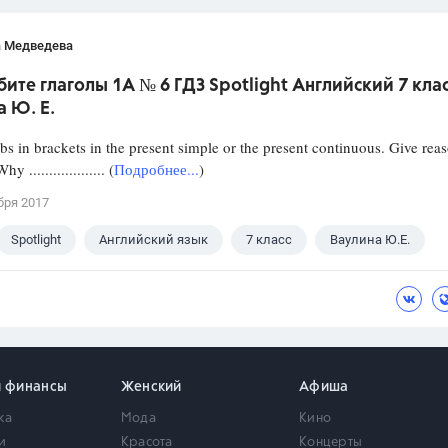
а Медведева
ите глаголы 1A № 6 ГДЗ Spotlight Английский 7 кла
 Ю. Е.
rbs in brackets in the present simple or the present continuous. Give rea
................. (
Подробнее...
)
бря 2017
Spotlight
Английский язык
7 класс
Ваулина Ю.Е.
и финансы
Женский
Афиша
ка
Мода
Кино
и
Красота
Концерты