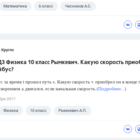
Математика
6 класс
Чесноков А.С.
 Кругло
ДЗ Физика 10 класс Рымкевич. Какую скорость прио
йбус?
с за время t прошел путь s. Какую скорость v приобрел он в конце 
скорением а двигался, если начальная скорость (
Подробнее...
)
бря 2017
Физика
10 класс
Рымкевич А.П.