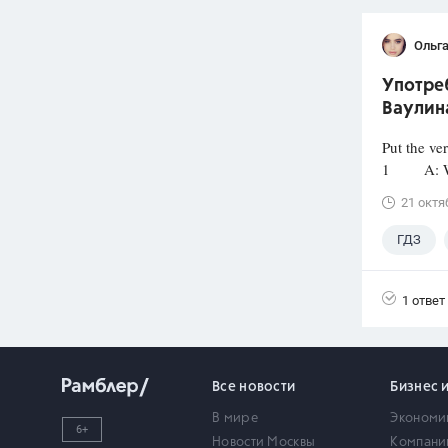
Ольг
Употреб
Ваулина
Put the ve
1 A: Why ..
21 октя
ГДЗ
1 ответ
Все новости
Бизнес 
В мире
Экономи
6+
Новости Москвы
Компани