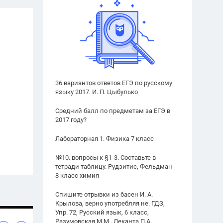
36 вариантов ответов ЕГЭ по русскому
языку 2017. И. П. Цыбулько
Средний балл по предметам за ЕГЭ в
2017 году?
Лабораторная 1. Физика 7 класс
№10. вопросы к §1-3. Составьте в
тетради таблицу. Рудзитис, Фельдман
8 класс химия
Спишите отрывки из басен И. А.
Крылова, верно употребляя не. ГДЗ,
Упр. 72, Русский язык, 6 класс,
Разумовская М.М., Леканта П.А.