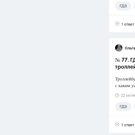
ГДЗ
1 ответ
Ольга
№ 77. Г
тролле
Троллейбу
с каким у
22 октя
ГДЗ
1 ответ