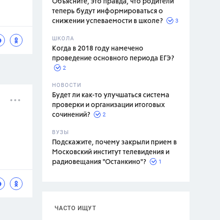
Объясните, это правда, что родители
теперь будут информироваться о
3
снижении успеваемости в школе?
ШКОЛА
спитание
Когда в 2018 году намечено
проведение основного периода ЕГЭ?
2
НОВОСТИ
Будет ли как-то улучшаться система
проверки и организации итоговых
2
сочинений?
ВУЗЫ
Подскажите, почему закрыли прием в
Московский институт телевидения и
1
радиовещания "Останкино"?
ЧАСТО ИЩУТ