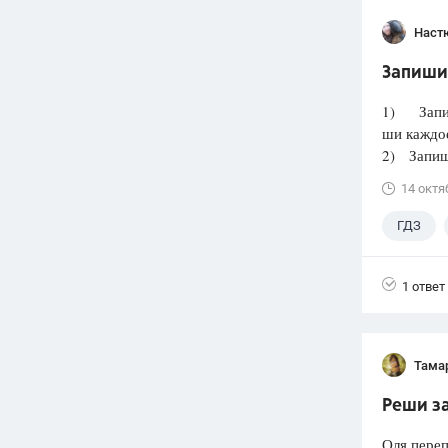
Наст
Запиши 
1) Запиш
ши каждое
2) Запиши
14 октя
ГДЗ
1 ответ
Тама
Реши за
Оля переп