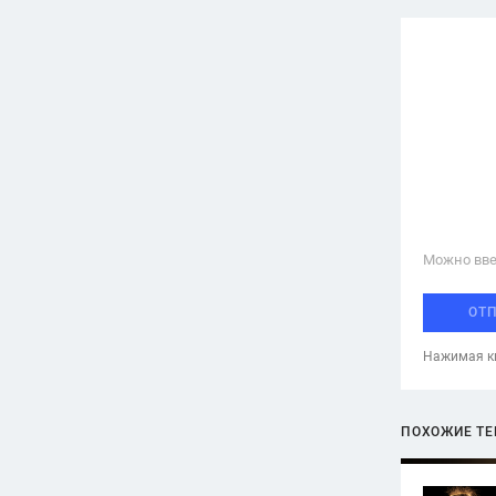
Можно вве
ОТ
Нажимая кн
ПОХОЖИЕ Т