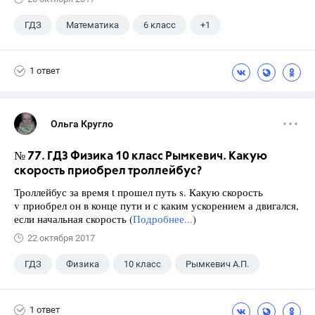
ГДЗ
Математика
6 класс
+1
Чесноков А.С.
1 ответ
Ольга Кругло
№ 77. ГДЗ Физика 10 класс Рымкевич. Какую
скорость приобрел троллейбус?
Троллейбус за время t прошел путь s. Какую скорость
v приобрел он в конце пути и с каким ускорением а двигался,
если начальная скорость (
Подробнее...
)
22 октября 2017
ГДЗ
Физика
10 класс
Рымкевич А.П.
1 ответ