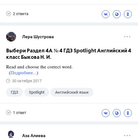
6 класс
+1
Ваулина Ю.Е.
2 ответа
Лера Шустрова
Выбери Раздел 4A № 4 ГДЗ Spotlight Английский 4
класс Быкова Н. И.
Read and choose the correct word.
(
Подробнее...
)
30 октября 2017
ГДЗ
Spotlight
Английский язык
4 класс
+1
Быкова Н.И.
1 ответ
Аза Алиева