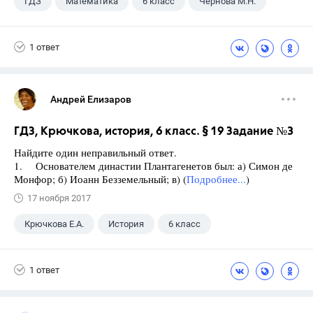
ГДЗ
Математика
6 класс
Чернова М.Н.
1 ответ
Андрей Елизаров
ГДЗ, Крючкова, история, 6 класс. § 19 Задание №3
Найдите один неправильный ответ.
1. Основателем династии Плантагенетов был: а) Симон де
Монфор; б) Иоанн Безземельный; в) (
Подробнее...
)
17 ноября 2017
Крючкова Е.А.
История
6 класс
1 ответ