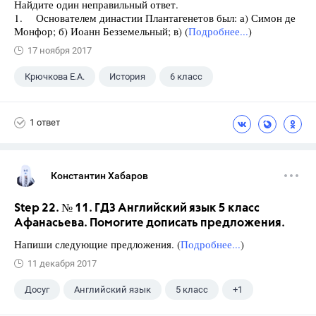
Найдите один неправильный ответ.
1. Основателем династии Плантагенетов был: а) Симон де
Монфор; б) Иоанн Безземельный; в) (
Подробнее...
)
17 ноября 2017
Крючкова Е.А.
История
6 класс
1 ответ
Константин Хабаров
Step 22. № 11. ГДЗ Английский язык 5 класс
Афанасьева. Помогите дописать предложения.
Напиши следующие предложения. (
Подробнее...
)
11 декабря 2017
Досуг
Английский язык
5 класс
+1