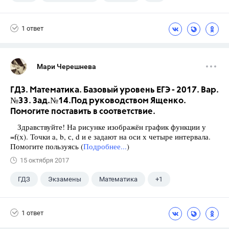
Ладыженская Т.А.
1 ответ
Мари Черешнева
ГДЗ. Математика. Базовый уровень ЕГЭ - 2017. Вар.
№33. Зад.№14.Под руководством Ященко.
Помогите поставить в соответствие.
Здравствуйте! На рисунке изображён график функции у
=f(х). Точки a, b, с, d и е задают на оси х четыре интервала.
Помогите пользуясь (
Подробнее...
)
15 октября 2017
ГДЗ
Экзамены
Математика
+1
Ященко И.В.
1 ответ