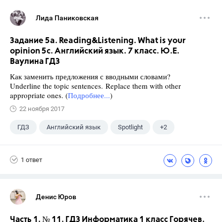
Лида Паниковская
Задание 5a. Reading&Listening. What is your
opinion 5c. Английский язык. 7 класс. Ю.Е.
Ваулина ГДЗ
Как заменить предложения с вводными словами?
Underline the topic sentences. Replace them with other
appropriate ones. (
Подробнее...
)
22 ноября 2017
ГДЗ
Английский язык
Spotlight
+2
Ваулина Ю.Е.
7 класс
1 ответ
Денис Юров
Часть 1. № 11. ГДЗ Информатика 1 класс Горячев.