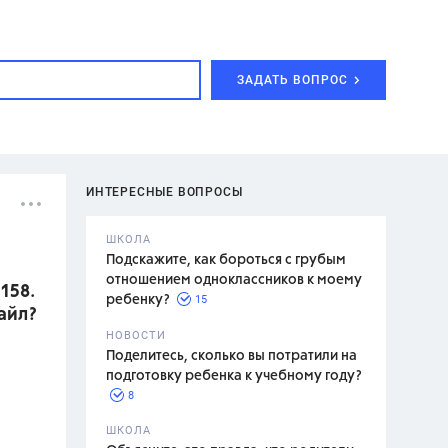
ЗАДАТЬ ВОПРОС
ИНТЕРЕСНЫЕ ВОПРОСЫ
ШКОЛА
Подскажите, как бороться с грубым
отношением одноклассников к моему
158.
15
ребенку?
айл?
с,
7 класс,
НОВОСТИ
2 класс
Поделитесь, сколько вы потратили на
подготовку ребенка к учебному году?
8
.,
ШКОЛА
асян Л.С.,