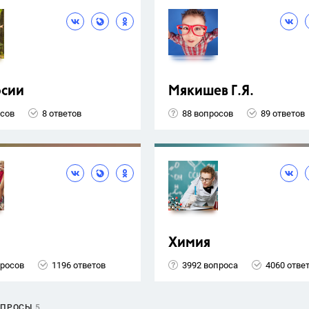
рсии
Мякишев Г.Я.
осов
8 ответов
88 вопросов
89 ответов
Химия
просов
1196 ответов
3992 вопроса
4060 отве
ОПРОСЫ
5