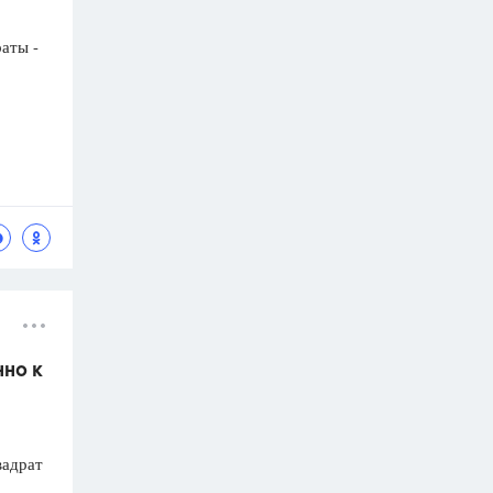
раты -
нно к
вадрат