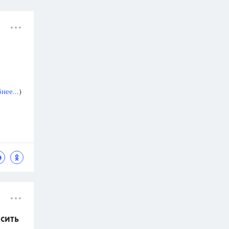
нее...
)
асить