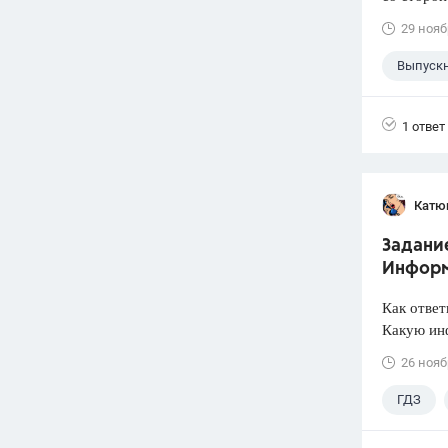
29 нояб
Выпуск
1 ответ
Катю
Задание
Информа
Как ответ
Какую ин
26 нояб
ГДЗ