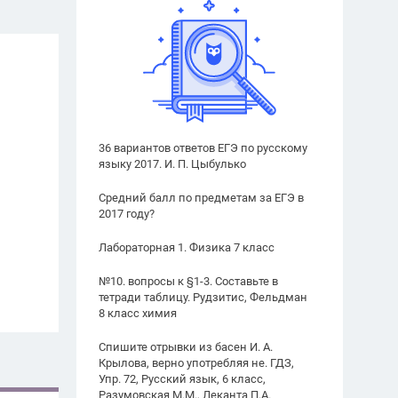
36 вариантов ответов ЕГЭ по русскому
языку 2017. И. П. Цыбулько
Средний балл по предметам за ЕГЭ в
2017 году?
Лабораторная 1. Физика 7 класс
№10. вопросы к §1-3. Составьте в
тетради таблицу. Рудзитис, Фельдман
8 класс химия
Спишите отрывки из басен И. А.
Крылова, верно употребляя не. ГДЗ,
Упр. 72, Русский язык, 6 класс,
Разумовская М.М., Леканта П.А.