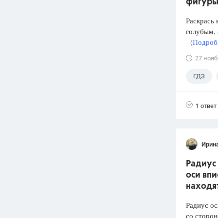
фигуры
Раскрась 
голубым, 
(
Подробн
27 нояб
ГДЗ
1 ответ
Ирин
Радиус 
оси впи
находят
Радиус ос
со сторон