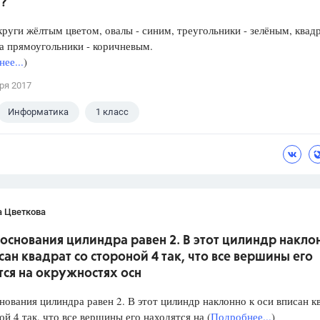
?
круги жёлтым цветом, овалы - синим, треугольники - зелёным, квад
а прямоугольники - коричневым.
ее...
)
ря 2017
Информатика
1 класс
а Цветкова
основания цилиндра равен 2. В этот цилиндр накло
сан квадрат со стороной 4 так, что все вершины его
ся на окружностях осн
нования цилиндра равен 2. В этот цилиндр наклонно к оси вписан к
ой 4 так, что все вершины его находятся на (
Подробнее...
)