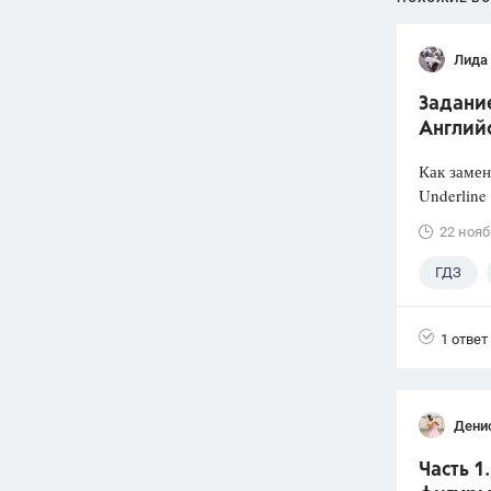
Лида
Задание
Английс
Как заме
Underline 
22 нояб
ГДЗ
1 ответ
Дени
Часть 1