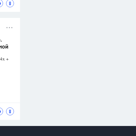
.
мой
4х +