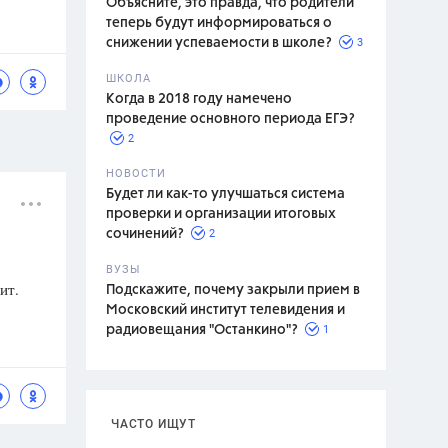
Объясните, это правда, что родители
теперь будут информироваться о
3
снижении успеваемости в школе?
ШКОЛА
спитание
Когда в 2018 году намечено
проведение основного периода ЕГЭ?
2
НОВОСТИ
Будет ли как-то улучшаться система
проверки и организации итоговых
2
сочинений?
ВУЗЫ
ит.
Подскажите, почему закрыли прием в
Московский институт телевидения и
1
радиовещания "Останкино"?
ЧАСТО ИЩУТ