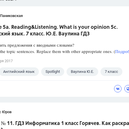
 Паниковская
 5a. Reading&Listening. What is your opinion 5c.
кий язык. 7 класс. Ю.Е. Ваулина ГДЗ
нить предложения с вводными словами?
the topic sentences. Replace them with other appropriate ones. (
Подроб
ря 2017
Английский язык
Spotlight
Ваулина Ю.Е.
7 класс
с Юров
. № 11. ГДЗ Информатика 1 класс Горячев. Как раскр