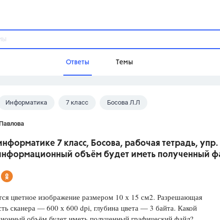
Ответы
Темы
Информатика
7 класс
Босова Л.Л
ы
Домашнее задание
Русский язык,
Химия,
Геометрия,
 Павлова
Обществознание,
Физика
информатике 7 класс, Босова, рабочая тетрадь, упр. 
Школа
информационный объём будет иметь полученный ф
9 класс,
8 класс,
11 класс,
10 клас
6 класс,
4 класс,
5 класс,
1 класс,
Учебники
тся цветное изображение размером 10 х 15 см2. Разрешающая
ть сканера — 600 х 600 dpi, глубина цвета — 3 байта. Какой
Разумовская М.М.,
Габриелян О.С
ионный объём будет иметь полученный графический файл?
Рудзитис Г.Е.,
Цыбулько И.П.,
Атан