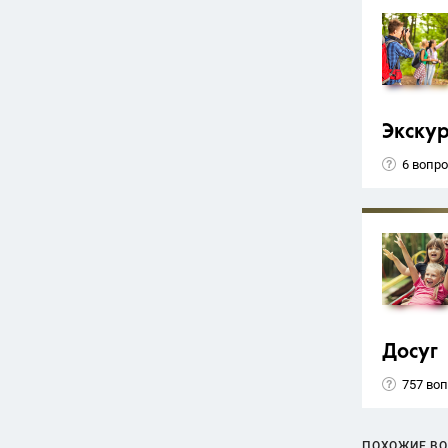
Экску
6 вопр
Досуг
757 во
ПОХОЖИЕ В