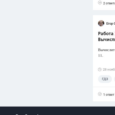
2 ответ
Егор 
Работа 
Вычисл
Вычислите
11.
28 нояб
ГДЗ
1 ответ