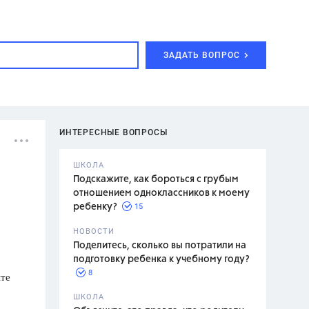
ЗАДАТЬ ВОПРОС
ИНТЕРЕСНЫЕ ВОПРОСЫ
ШКОЛА
Подскажите, как бороться с грубым
отношением одноклассников к моему
15
ребенку?
с,
7 класс,
НОВОСТИ
2 класс
Поделитесь, сколько вы потратили на
подготовку ребенка к учебному году?
8
ите
.,
ШКОЛА
асян Л.С.,