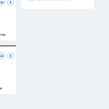
етов
ов