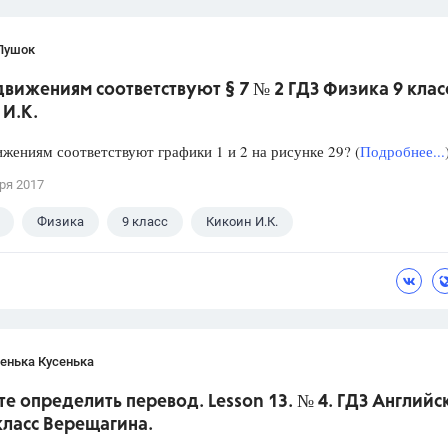
Пушок
вижениям соответствуют § 7 № 2 ГДЗ Физика 9 клас
 И.К.
жениям соответствуют графики 1 и 2 на рисунке 29? (
Подробнее...
ря 2017
Физика
9 класс
Кикоин И.К.
енька Кусенька
е определить перевод. Lesson 13. № 4. ГДЗ Английс
класс Верещагина.