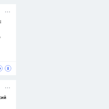
с
)
кий