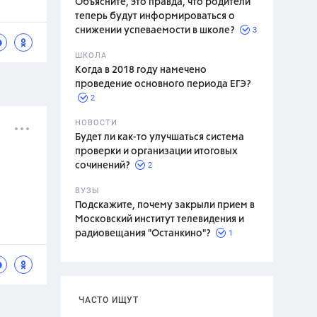
Объясните, это правда, что родители
теперь будут информироваться о
3
снижении успеваемости в школе?
ШКОЛА
спитание
Когда в 2018 году намечено
проведение основного периода ЕГЭ?
2
НОВОСТИ
Будет ли как-то улучшаться система
проверки и организации итоговых
2
сочинений?
ВУЗЫ
Подскажите, почему закрыли прием в
Московский институт телевидения и
1
радиовещания "Останкино"?
ЧАСТО ИЩУТ