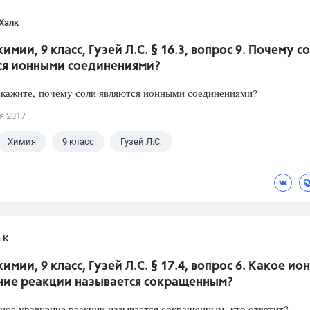
Халк
химии, 9 класс, Гузей Л.С. § 16.3, вопрос 9. Почему с
ся ионными соединениями?
Скажите, почему соли являются ионными соединениями?
я 2017
Химия
9 класс
Гузей Л.С.
 К
химии, 9 класс, Гузей Л.С. § 17.4, вопрос 6. Какое ио
ние реакции называется сокращенным?
ное уравнение реакции называется сокращенным, кто ответит?