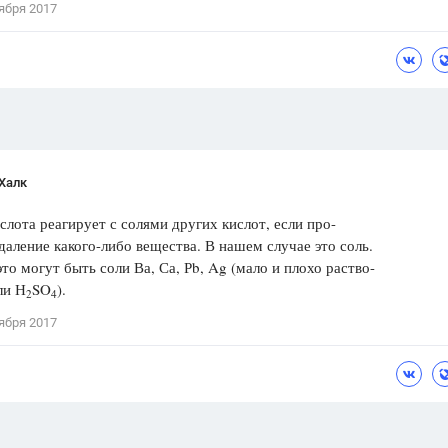
ября 2017
Цветков Л. А.
Психология
Отношения,
Любовь,
Красота,
Во
ПОКАЗАТЬ ВСЕ
Халк
слота реагирует с солями других кислот, если про-
даление какого-либо вещества. В нашем случае это соль.
то могут быть соли Ва, Са, Рb, Ag (мало и плохо раство-
ли Н
SO
).
2
4
ября 2017