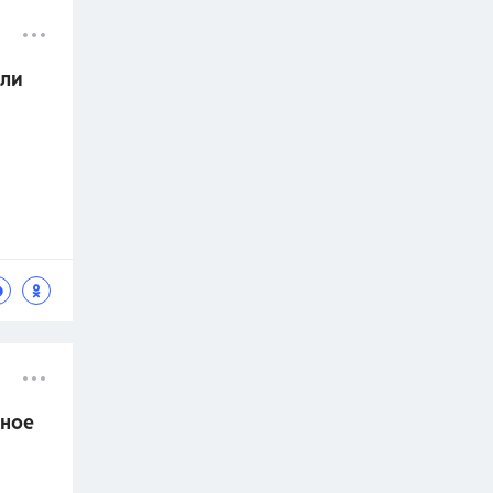
оли
нное