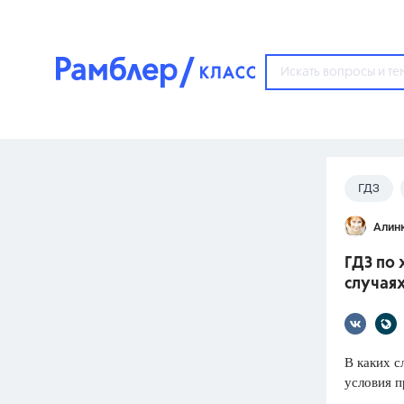
?
ГДЗ
Популярные тем
Алин
ГДЗ
67571
ответ
ГДЗ по 
ЕГЭ
случая
3273
ответа
ОГЭ
3460
ответов
В каких с
условия п
ФИПИ
30
ответов