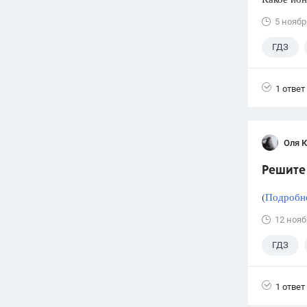
5 ноябр
ГДЗ
1 ответ
Оля 
Решите 
(
Подробне
12 нояб
ГДЗ
1 ответ