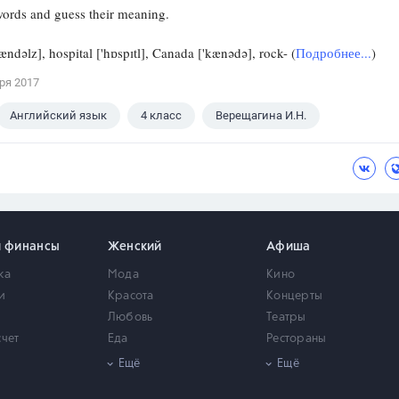
ords and guess their meaning.
sændəlz], hospital ['hɒspɪtl], Canada ['kænədə], rock- (
Подробнее...
)
ря 2017
Английский язык
4 класс
Верещагина И.Н.
и финансы
Женский
Афиша
ка
Мода
Кино
и
Красота
Концерты
Любовь
Театры
счет
Еда
Рестораны
мость
Здоровье
Город
Ещё
Ещё
Психология
Выставки