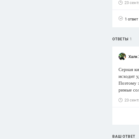
23 сент
Вузы
1752
ответа
1 ответ
Олимпиады
82
ответа
ОТВЕТЫ
1
Spotlight
1551
ответ
Халк 
ГИА
Серная ки
280
ответов
исходит у
Поэтому э
римые со
23 сент
ВАШ ОТВЕТ