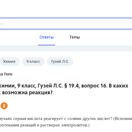
Ответы
Темы
Химия
9 класс
Гузей Л.С.
ы
Домашнее задание
Русский язык,
Химия,
Геометрия,
ка Попс
Обществознание,
Физика
химии, 9 класс, Гузей Л.С. § 19.4, вопрос 16. В каких
Школа
х возможна реакция?
9 класс,
8 класс,
11 класс,
10 клас
6 класс,
4 класс,
5 класс,
1 класс,
Учебники
лучаях серная кислота реагирует с солями других кислот? (Вспомн
ротекания реакций в растворах электролитов.)
Разумовская М.М.,
Габриелян О.С
Рудзитис Г.Е.,
Цыбулько И.П.,
Атан