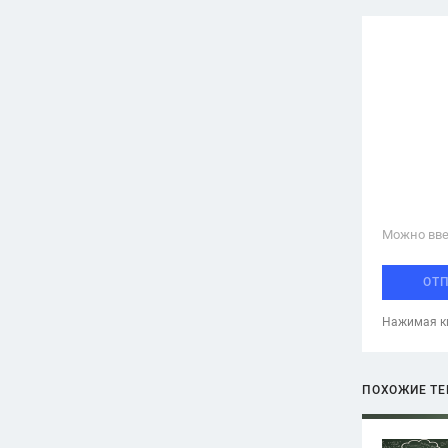
Можно вве
ОТ
Нажимая кн
ПОХОЖИЕ Т