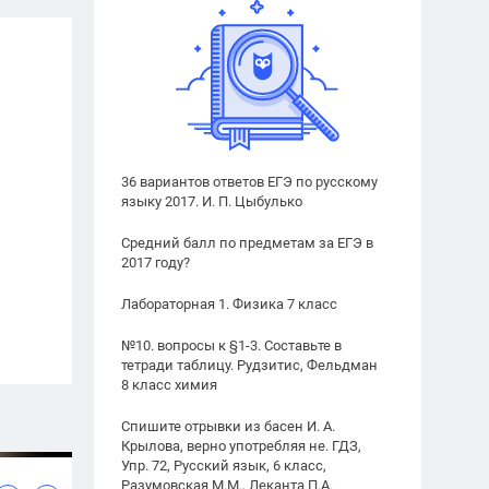
36 вариантов ответов ЕГЭ по русскому
языку 2017. И. П. Цыбулько
Средний балл по предметам за ЕГЭ в
2017 году?
Лабораторная 1. Физика 7 класс
№10. вопросы к §1-3. Составьте в
тетради таблицу. Рудзитис, Фельдман
8 класс химия
Спишите отрывки из басен И. А.
Крылова, верно употребляя не. ГДЗ,
Упр. 72, Русский язык, 6 класс,
Разумовская М.М., Леканта П.А.