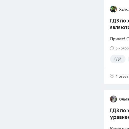
Халк 
ГДЗ по 
являют
Привет! 
6 ноябр
ГДЗ
1 ответ
Ольга
ГДЗ по 
уравне
Какое ион