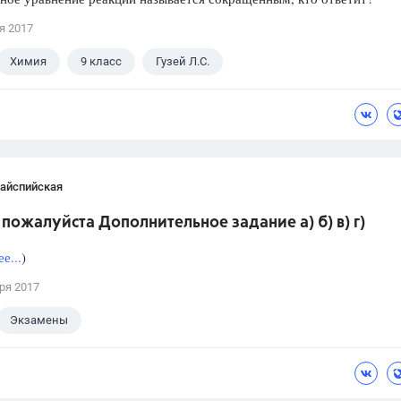
я 2017
Химия
9 класс
Гузей Л.С.
Кайспийская
пожалуйста Дополнительное задание а) б) в) г)
е...
)
ря 2017
Экзамены