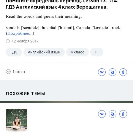
Помогите определить перевод. Lesson 13. № 4.
ГДЗ Английский язык 4 класс Верещагина.
Read the words and guess their meaning.
sandals ['sændəlz], hospital ['hɒspɪtl], Canada ['kænədə], rock-
(
Подробнее...
)
12 ноября 2017
ГДЗ
Английский язык
4 класс
+1
Верещагина И.Н.
1 ответ
ПОХОЖИЕ ТЕМЫ