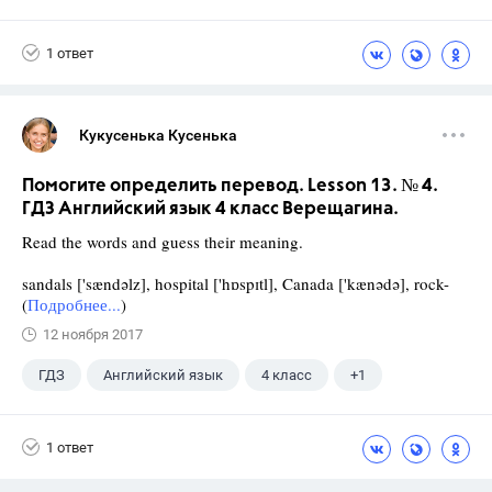
1 ответ
Кукусенька Кусенька
Помогите определить перевод. Lesson 13. № 4.
ГДЗ Английский язык 4 класс Верещагина.
Read the words and guess their meaning.
sandals ['sændəlz], hospital ['hɒspɪtl], Canada ['kænədə], rock-
(
Подробнее...
)
12 ноября 2017
ГДЗ
Английский язык
4 класс
+1
Верещагина И.Н.
1 ответ