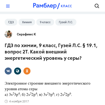
?
ГДЗ
Химия
9 класс
Гузей Л.С.
Серафимс К
ГДЗ по химии, 9 класс, Гузей Л.С. § 19.1,
вопрос 2Т. Какой внешний
энергетический уровень у серы?
Электронное строение внешнего энергетического
уровня атома серы
2
4
2
4
2
6
2
6
a) 3s
3p
; б) 2s
2p
; в) 3s
3p
; г) 2s
2p
.
4 ноября 2017