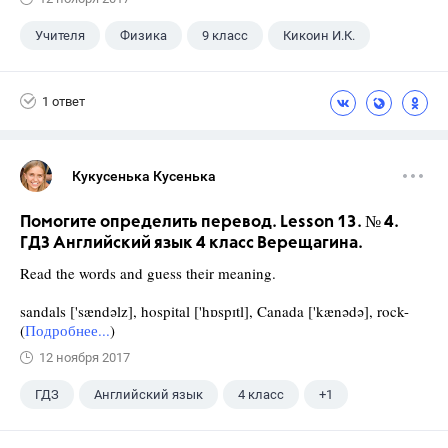
Учителя
Физика
9 класс
Кикоин И.К.
1 ответ
Кукусенька Кусенька
Помогите определить перевод. Lesson 13. № 4.
ГДЗ Английский язык 4 класс Верещагина.
Read the words and guess their meaning.
sandals ['sændəlz], hospital ['hɒspɪtl], Canada ['kænədə], rock-
(
Подробнее...
)
12 ноября 2017
ГДЗ
Английский язык
4 класс
+1
Верещагина И.Н.