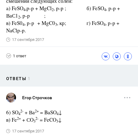
смешении следующих солей:
a) FeSO
,p-p + MgCl
, p-p ; б) FeSO
, p-p +
4
2
4
ВаС1
, p-p ;
2
в) FeS0
, p-p + MgC0
, кр; г) FeSO
, p-p +
4
3
4
NaClp-p.
17 сентября 2017
1 ответ
ОТВЕТЫ
1
Егор Строчков
2-
2+
6) SO
+ Ва
= BaSO
↓
4
4
2+
2-
в) Fe
+ СO
= FeCO
↓
3
3
17 сентября 2017