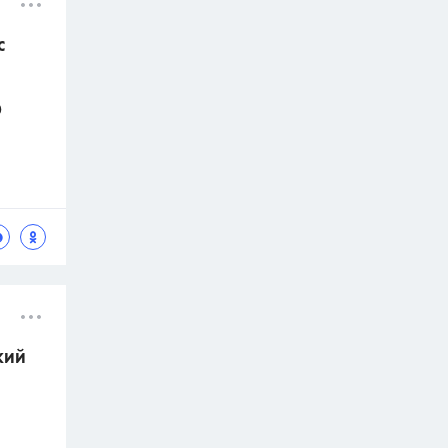
с
)
кий