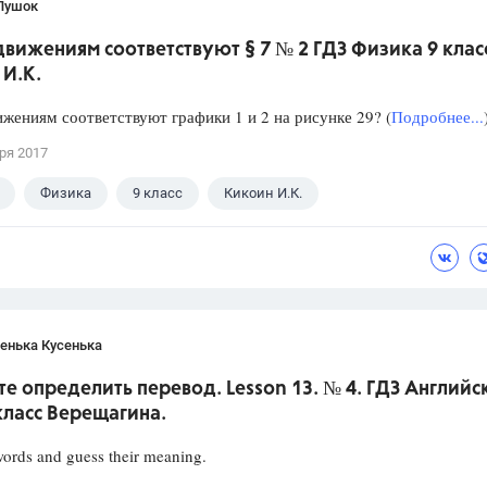
Пушок
вижениям соответствуют § 7 № 2 ГДЗ Физика 9 клас
 И.К.
жениям соответствуют графики 1 и 2 на рисунке 29? (
Подробнее...
ря 2017
Физика
9 класс
Кикоин И.К.
енька Кусенька
е определить перевод. Lesson 13. № 4. ГДЗ Английс
класс Верещагина.
ords and guess their meaning.