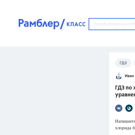
?
ГДЗ
Популярные тем
Иван
ГДЗ
67571
ответ
ГДЗ по 
ЕГЭ
уравне
3273
ответа
ОГЭ
3460
ответов
Напишите
хлорида б
ФИПИ
30
ответов