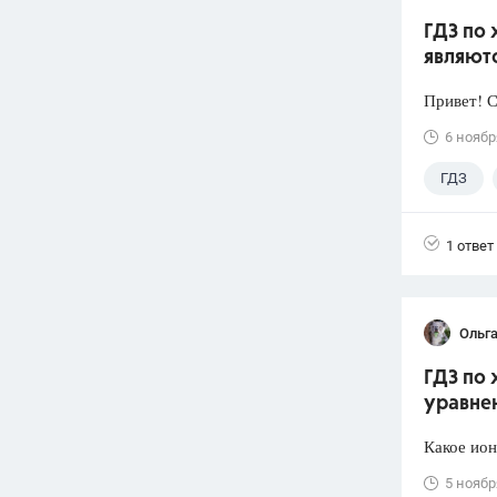
ГДЗ по 
являют
Привет! 
6 ноябр
ГДЗ
1 ответ
Ольга
ГДЗ по 
уравне
Какое ион
5 ноябр