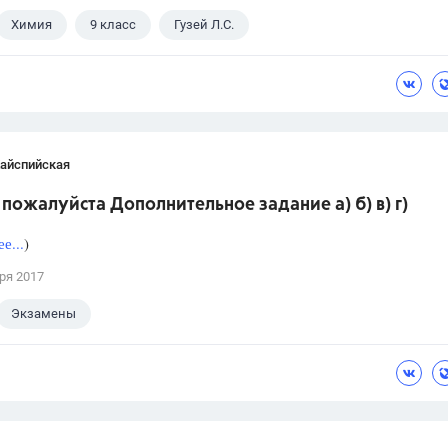
Химия
9 класс
Гузей Л.С.
Кайспийская
пожалуйста Дополнительное задание а) б) в) г)
е...
)
ря 2017
Экзамены