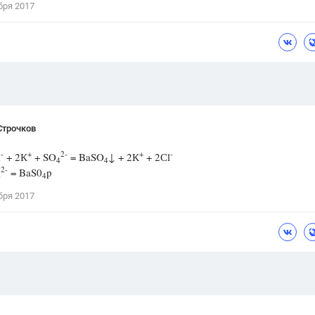
бря 2017
Цветков Л. А.
Психология
Отношения,
Любовь,
Красота,
Во
ПОКАЗАТЬ ВСЕ
Строчков
-
+
2-
+
-
l
+ 2К
+ SO
= BaSO
↓ + 2К
+ 2Сl
4
4
2-
= BaS0
p
4
4
бря 2017