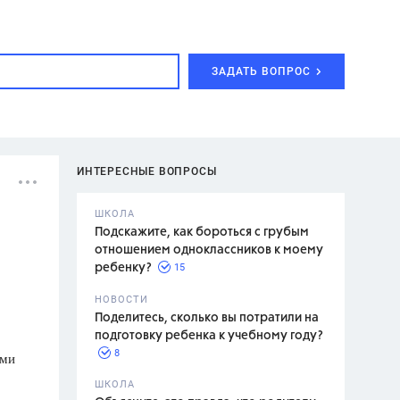
ЗАДАТЬ ВОПРОС
ИНТЕРЕСНЫЕ ВОПРОСЫ
ШКОЛА
Подскажите, как бороться с грубым
отношением одноклассников к моему
15
ребенку?
с,
7 класс,
НОВОСТИ
2 класс
Поделитесь, сколько вы потратили на
подготовку ребенка к учебному году?
8
ами
.,
ШКОЛА
асян Л.С.,