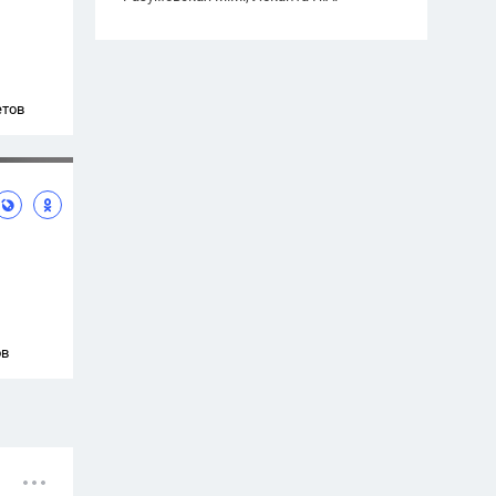
етов
ов