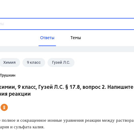
Ответы
Темы
Химия
9 класс
Гузей Л.С.
ы
Домашнее задание
Русский язык,
Химия,
Геометрия,
 Трушкин
Обществознание,
Физика
химии, 9 класс, Гузей Л.С. § 17.8, вопрос 2. Напишите
Школа
ния реакции
9 класс,
8 класс,
11 класс,
10 клас
6 класс,
4 класс,
5 класс,
1 класс,
Учебники
 полное и сокращенное ионные уравнения реакции между раствор
ария и сульфата калия.
Разумовская М.М.,
Габриелян О.С
Рудзитис Г.Е.,
Цыбулько И.П.,
Атан