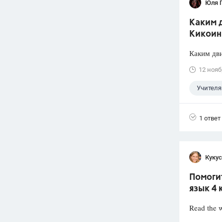
Юля 
Каким д
Кикоин
Каким дви
12 нояб
Учителя
1 ответ
Кукус
Помогит
язык 4 
Read the w