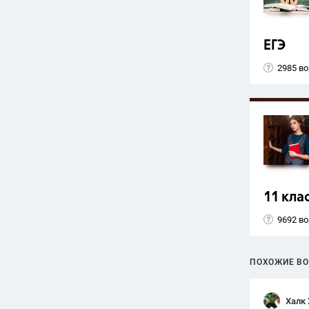
ЕГЭ
2985 в
11 кла
9692 в
ПОХОЖИЕ В
Халк 