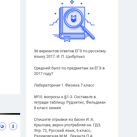
36 вариантов ответов ЕГЭ по русскому
языку 2017. И. П. Цыбулько
Средний балл по предметам за ЕГЭ в
2017 году?
Лабораторная 1. Физика 7 класс
№10. вопросы к §1-3. Составьте в
тетради таблицу. Рудзитис, Фельдман
8 класс химия
Спишите отрывки из басен И. А.
Крылова, верно употребляя не. ГДЗ,
Упр. 72, Русский язык, 6 класс,
Разумовская М.М., Леканта П.А.