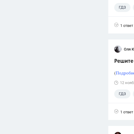
ГДЗ
1 ответ
Оля 
Решите 
(
Подробне
12 нояб
ГДЗ
1 ответ