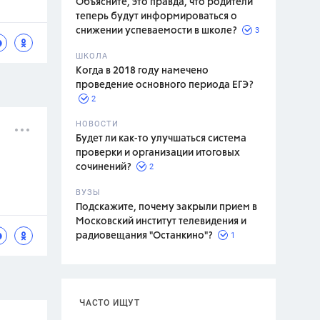
Объясните, это правда, что родители
теперь будут информироваться о
3
снижении успеваемости в школе?
ШКОЛА
спитание
Когда в 2018 году намечено
проведение основного периода ЕГЭ?
2
НОВОСТИ
Будет ли как-то улучшаться система
проверки и организации итоговых
2
сочинений?
ВУЗЫ
Подскажите, почему закрыли прием в
Московский институт телевидения и
1
радиовещания "Останкино"?
ЧАСТО ИЩУТ