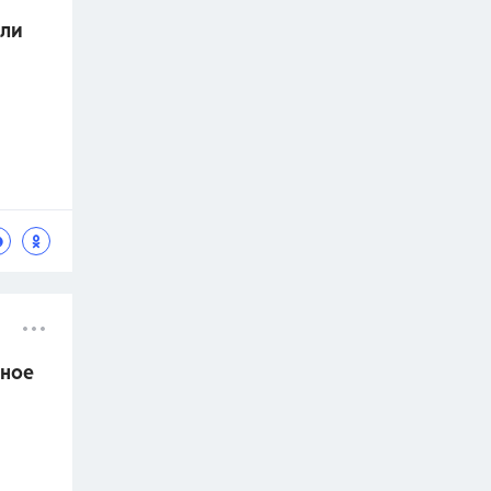
оли
нное