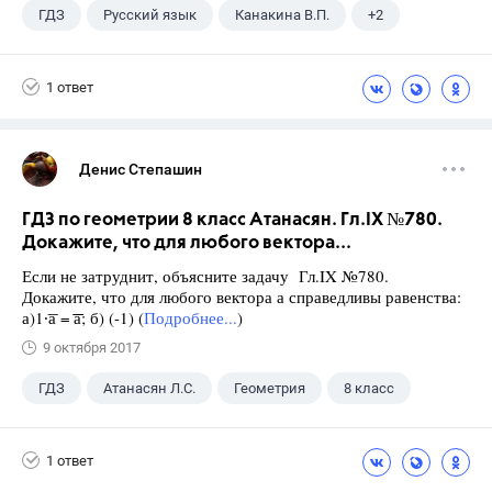
ГДЗ
Русский язык
Канакина В.П.
+2
Горецкий В.Г.
4 класс
1 ответ
Денис Степашин
ГДЗ по геометрии 8 класс Атанасян. Гл.IX №780.
Докажите, что для любого вектора...
Если не затруднит, объясните задачу Гл.IX №780.
Докажите, что для любого вектора а справедливы равенства:
а)1∙͞а = ͞͞͞а; б) (-1) (
Подробнее...
)
9 октября 2017
ГДЗ
Атанасян Л.С.
Геометрия
8 класс
1 ответ