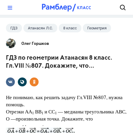
?
ГДЗ
Атанасян Л.С.
8 класс
Геометрия
Олег Горшков
ГДЗ по геометрии Атанасян 8 класс.
Гл.VIII №807. Докажите, что...
Не понимаю, как решить задачу Гл.VIII №807, нужна
помощь.
Отрезки AA
ВВ
и СС
— медианы треугольника АВС,
1
1
1
О —произвольная точка. Докажите, что