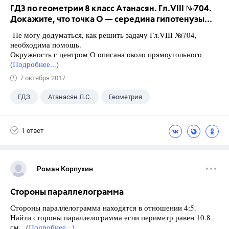
ГДЗ по геометрии 8 класс Атанасян. Гл.VIII №704.
Докажите, что точка О — середина гипотенузы...
Не могу додуматься, как решить задачу Гл.VIII №704,
необходима помощь.
Окружность с центром О описана около прямоугольного
(
Подробнее...
)
7 октября 2017
ГДЗ
Атанасян Л.С.
Геометрия
1 ответ
Роман Корпухин
Стороны параллелограмма
Стороны параллелограмма находятся в отношении 4:5.
Найти стороны параллелограмма если периметр равен 10.8
см (
Подробнее...
)