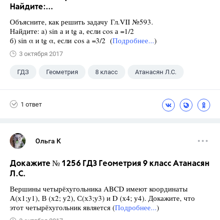
Найдите:...
Объясните, как решить задачу Гл.VII №593.
Найдите: a) sin а и tg а, если cos а =1/2
б) sin α и tg α, если cos а =3/2 (
Подробнее...
)
3 октября 2017
ГДЗ
Геометрия
8 класс
Атанасян Л.С.
1 ответ
Ольга К
Докажите № 1256 ГДЗ Геометрия 9 класс Атанасян
Л.С.
Вершины четырёхугольника ABCD имеют координаты
А(х1;у1), В (х2; у2), С(х3;у3) и D (х4; у4). Докажите, что
этот четырёхугольник является (
Подробнее...
)