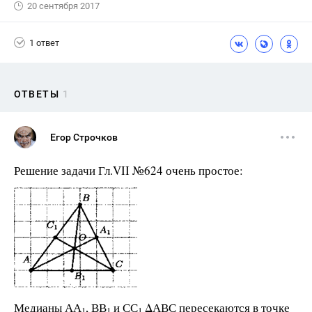
20 сентября 2017
1 ответ
ОТВЕТЫ
1
Егор Строчков
Решение задачи Гл.VII №624 очень простое:
Медианы АА
, ВВ
и СС
ΔАВС пересекаются в точке
1
1
1