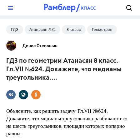
?
ГДЗ
Атанасян Л.С.
8 класс
Геометрия
Денис Степашин
ГДЗ по геометрии Атанасян 8 класс.
Гл.VII №624. Докажите, что медианы
треугольника....
Объясните, как решить задачу Гл.VII №624.
Докажите, что медианы треугольника разбивают его
на шесть треугольников, площади которых попарно
равны.