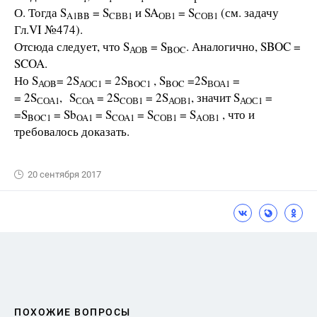
О. Тогда S
= S
и SA
= S
(см. задачу
A1BB
CВВ1
ОВ1
CОВ1
Гл.VI №474).
Отсюда следует, что S
= S
. Аналогично, SBOC =
АОB
BOC
SCOA.
Но S
= 2S
= 2S
, S
=2S
=
АОB
АОС1
BOC1
BOC
ВОА1
= 2S
, S
= 2S
= 2S
, значит S
=
СОА1
СОА
CОВ1
АОВ1
АОС1
=S
= Sb
= S
= S
= S
, что и
BOC1
OA1
COA1
CОВ1
AОВ1
требовалось доказать.
20 сентября 2017
ПОХОЖИЕ ВОПРОСЫ