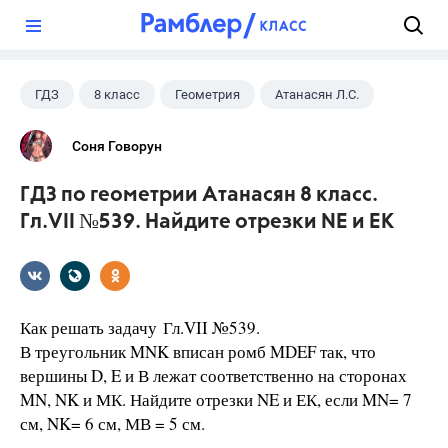
?
ГДЗ
8 класс
Геометрия
Атанасян Л.С.
Соня Говорун
ГДЗ по геометрии Атанасян 8 класс.
Гл.VII №539. Найдите отрезки NE и ЕК
Как решать задачу Гл.VII №539.
В треугольник MNK вписан ромб MDEF так, что
вершины D, E и В лежат соответственно на сторонах
MN, NK и МК. Найдите отрезки NE и ЕК, если MN= 7
см, NK= 6 см, МВ = 5 см.