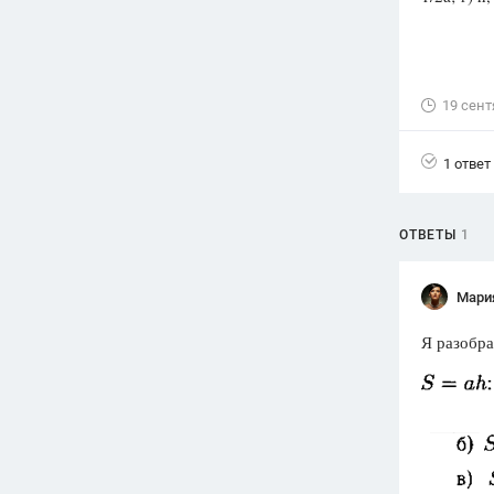
Вузы
1752
ответа
Олимпиады
19 сент
82
ответа
Spotlight
1 ответ
1551
ответ
ГИА
ОТВЕТЫ
1
280
ответов
Мари
Я разобра