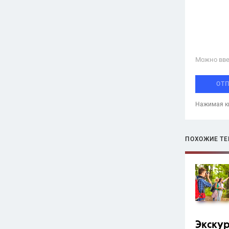
Можно вве
ОТ
Нажимая кн
ПОХОЖИЕ Т
Экску