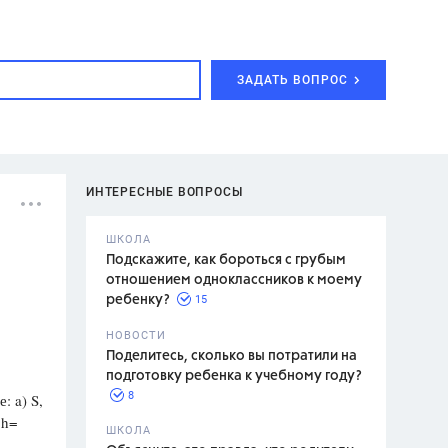
ЗАДАТЬ ВОПРОС
ИНТЕРЕСНЫЕ ВОПРОСЫ
ШКОЛА
Подскажите, как бороться с грубым
отношением одноклассников к моему
15
ребенку?
с,
7 класс,
НОВОСТИ
2 класс
Поделитесь, сколько вы потратили на
подготовку ребенка к учебному году?
8
: a) S,
 h=
.,
ШКОЛА
асян Л.С.,