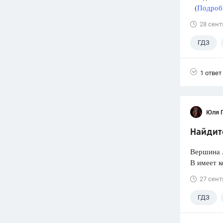
(
Подробн
28 сент
ГДЗ
1 ответ
Юля 
Найдите
Вершина 
В имеет к
27 сент
ГДЗ