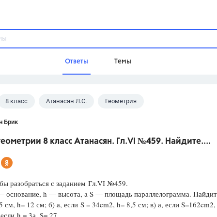
Ответы
Темы
8 класс
Атанасян Л.С.
Геометрия
ы
Домашнее задание
Русский язык,
Химия,
Геометрия,
н Брик
Обществознание,
Физика
геометрии 8 класс Атанасян. Гл.VI №459. Найдите....
Школа
9 класс,
8 класс,
11 класс,
10 клас
6 класс,
4 класс,
5 класс,
1 класс,
бы разобраться с заданием Гл.VI №459.
Учебники
 основание, h — высота, a S — площадь параллелограмма. Найдите
5 см, h= 12 см; б) а, если S = 34cm2, h= 8,5 см; в) а, если S=162cm2,
Разумовская М.М.,
Габриелян О.С
, если h = 3а, S= 27
Рудзитис Г.Е.,
Цыбулько И.П.,
Атан