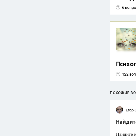
6 вопр
Психо
122 во
ПОХОЖИЕ В
Егор 
Найдите
Найдите ко