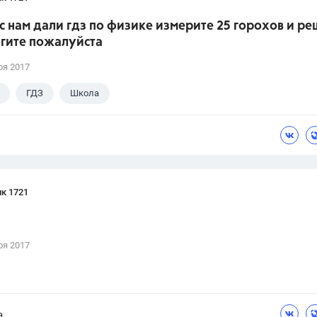
сс нам дали гдз по физике измерите 25 горохов и р
огите пожалуйста
ря 2017
ГДЗ
Школа
к 1721
ря 2017
а