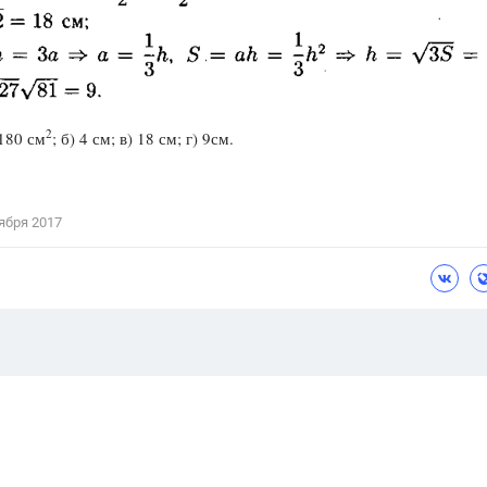
2
 180 см
; б) 4 см; в) 18 см; г) 9см.
ября 2017