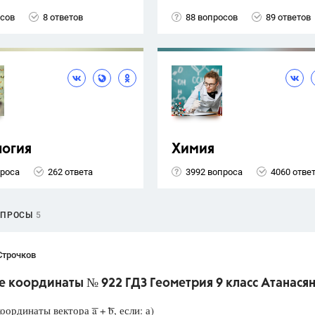
осов
8 ответов
88 вопросов
89 ответов
логия
Химия
проса
262 ответа
3992 вопроса
4060 отве
ОПРОСЫ
5
Строчков
 координаты № 922 ГДЗ Геометрия 9 класс Атанасян
ординаты вектора ͞a + ͞b, если: а)