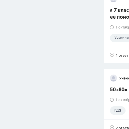
я 7 кла
ее пои
1 октяб
Учителя
1 ответ
Учени
50+80=
1 октяб
ГДЗ
2 ответ