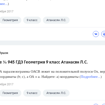
ее...
)
ября 2017
Геометрия
9 класс
Атанасян Л.С.
Пушок
 № 945 ГДЗ Геометрия 9 класс Атанасян Л.С.
А параллелограмма ОАСВ лежит на положительной полуоси Ох, ве
оординаты (b; с), а ОА = а. Найдите: а) координаты (
Подробнее...
)
ября 2017
Геометрия
9 класс
Атанасян Л.С.