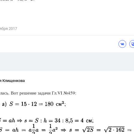
Цветков Л. А.
Психология
Отношения,
Любовь,
Красота,
Во
ября 2017
ПОКАЗАТЬ ВСЕ
я Клищенкова
лась. Вот решение задачи Гл.VI №459: