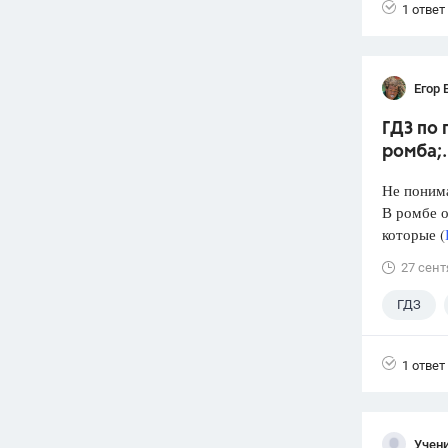
1 ответ
Егор 
ГДЗ по 
ромба;.
Не поним
В ромбе о
которые (
27 сент
ГДЗ
1 ответ
Учени