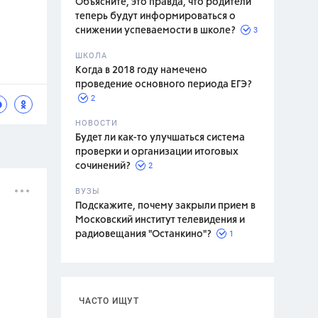
Объясните, это правда, что родители
теперь будут информироваться о
3
снижении успеваемости в школе?
ШКОЛА
спитание
Когда в 2018 году намечено
проведение основного периода ЕГЭ?
2
НОВОСТИ
Будет ли как-то улучшаться система
проверки и организации итоговых
2
сочинений?
ВУЗЫ
Подскажите, почему закрыли прием в
Московский институт телевидения и
1
радиовещания "Останкино"?
ЧАСТО ИЩУТ