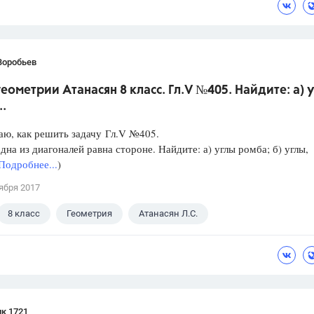
Воробьев
геометрии Атанасян 8 класс. Гл.V №405. Найдите: а) 
..
аю, как решить задачу Гл.V №405.
дна из диагоналей равна стороне. Найдите: а) углы ромба; б) углы,
Подробнее...
)
ября 2017
8 класс
Геометрия
Атанасян Л.С.
к 1721