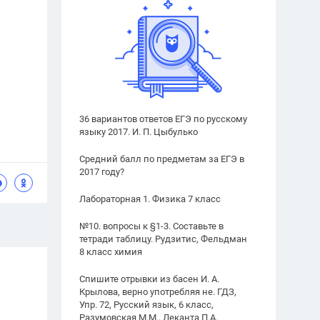
36 вариантов ответов ЕГЭ по русскому
языку 2017. И. П. Цыбулько
Средний балл по предметам за ЕГЭ в
2017 году?
Лабораторная 1. Физика 7 класс
№10. вопросы к §1-3. Составьте в
тетради таблицу. Рудзитис, Фельдман
8 класс химия
Спишите отрывки из басен И. А.
Крылова, верно употребляя не. ГДЗ,
Упр. 72, Русский язык, 6 класс,
Разумовская М.М., Леканта П.А.