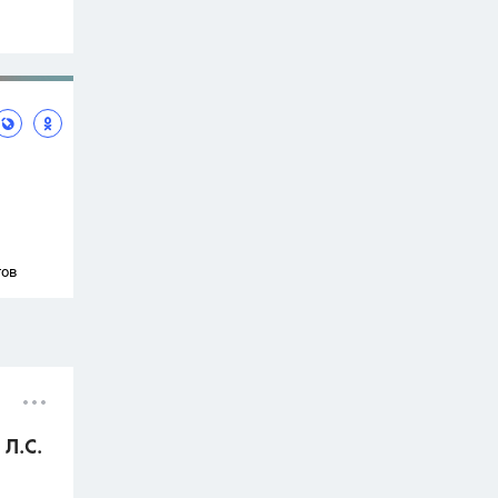
тов
 Л.С.