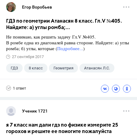
Егор Воробьев
ГДЗ по геометрии Атанасян 8 класс. Гл.V №405.
Найдите: а) углы ромба;...
Не понимаю, как решить задачу Гл.V №405.
В ромбе одна из диагоналей равна стороне. Найдите: а) углы
ромба; б) углы, которые (
Подробнее...
)
27 сентября 2017
ГДЗ
8 класс
Геометрия
Атанасян Л.С.
1 ответ
Ученик 1721
я 7 класс нам дали гдз по физике измерите 25
горохов и решите ее поиогите пожалуйста