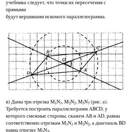
учебника следует, что точки их пересечения с
прямыми
будут вершинами искомого параллелограмма.
в) Даны три отрезка M
N
, M
N
, M
N
(рис. а).
1
1
2
2
3
3
Требуется построить параллелограмм ABCD, у
которого смежные стороны, скажем АВ и AD, равны
соответственно отрезкам M
N
и M
N
, а диагональ BD
1
1
2
2
равна отрезку M
N
.
3
3