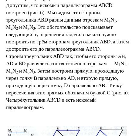
Допустим, что искомый параллелограмм ABCD
построен (рис. б). Мы видим, что стороны
треугольника ABD равны данным отрезкам M
N
,
1
1
M
N
и M
N
. Это обстоятельство подсказывает
2
2
3
3
следующий путь решения задачи: сначала нужно
построить по трём сторонам треугольник ABD, а затем
достроить его до параллелограмма ABCD.
Строим треугольник ABD так, чтобы его стороны АВ,
AD и BD равнялись соответственно отрезкам M
N
,
1
1
M
N
и M
N
. Затем построим прямую, проходящую
2
2
3
3
через точку В параллельно AD, и вторую прямую,
проходящую через точку D параллельно АВ . Точку
пересечения этих прямых обозначим буквой С (рис. в).
Четырёхугольник ABCD и есть искомый
параллелограмм.