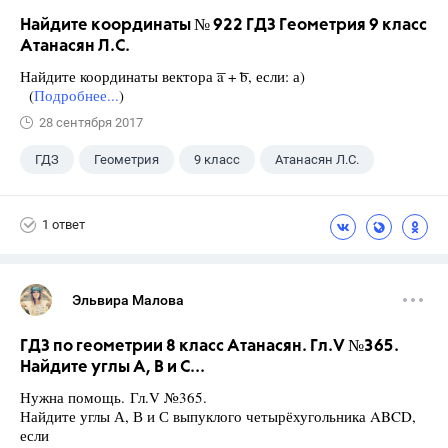
Найдите координаты № 922 ГДЗ Геометрия 9 класс
Атанасян Л.С.
Найдите координаты вектора ͞a + ͞b, если: а)
(
Подробнее...
)
28 сентября 2017
ГДЗ
Геометрия
9 класс
Атанасян Л.С.
1 ответ
Эльвира Малова
ГДЗ по геометрии 8 класс Атанасян. Гл.V №365.
Найдите углы А, В и С...
Нужна помощь. Гл.V №365.
Найдите углы А, В и С выпуклого четырёхугольника ABCD,
если