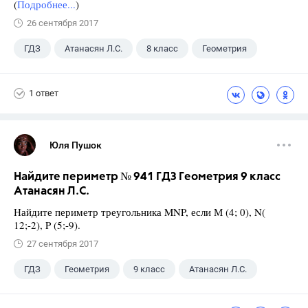
(
Подробнее...
)
26 сентября 2017
ГДЗ
Атанасян Л.С.
8 класс
Геометрия
1 ответ
Юля Пушок
Найдите периметр № 941 ГДЗ Геометрия 9 класс
Атанасян Л.С.
Найдите периметр треугольника MNP, если М (4; 0), N(
12;-2), P (5;-9).
27 сентября 2017
ГДЗ
Геометрия
9 класс
Атанасян Л.С.