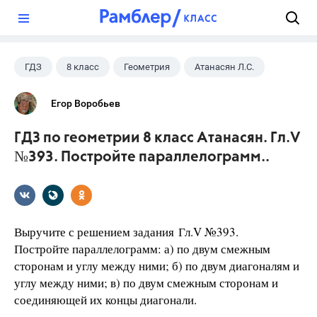
?
ГДЗ
8 класс
Геометрия
Атанасян Л.С.
Егор Воробьев
ГДЗ по геометрии 8 класс Атанасян. Гл.V
№393. Постройте параллелограмм..
Выручите с решением задания Гл.V №393.
Постройте параллелограмм: а) по двум смежным
сторонам и углу между ними; б) по двум диагоналям и
углу между ними; в) по двум смежным сторонам и
соединяющей их концы диагонали.