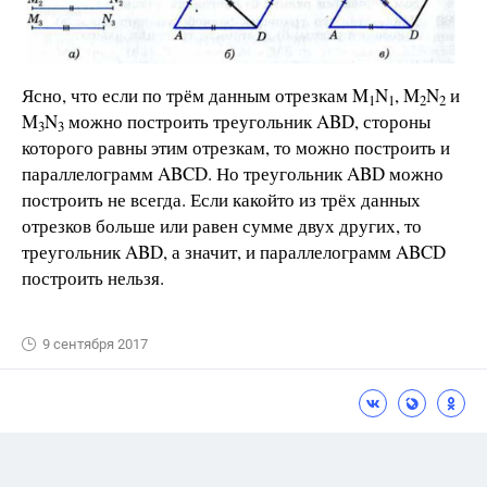
Ясно, что если по трём данным отрезкам M
N
, M
N
и
1
1
2
2
M
N
можно построить треугольник ABD, стороны
3
3
которого равны этим отрезкам, то можно построить и
параллелограмм ABCD. Но треугольник ABD можно
построить не всегда. Если какойто из трёх данных
отрезков больше или равен сумме двух других, то
треугольник ABD, а значит, и параллелограмм ABCD
построить нельзя.
9 сентября 2017